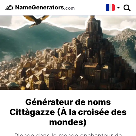
✍️
NameGenerators
.com
Générateur de noms
Cittàgazze (À la croisée des
mondes)
Plonge dans le monde enchanteur de