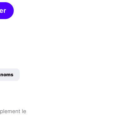
er
e noms
mplement le