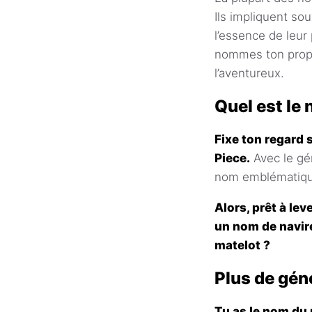
Ils impliquent so
l’essence de leur 
nommes ton propre
l’aventureux.
Quel est le
Fixe ton regard 
Piece.
Avec le gén
nom emblématique,
Alors, prêt à lev
un nom de navire
matelot ?
Plus de gén
Tu as le nom du 