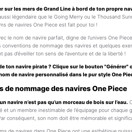
r sur les mers de Grand Line à bord de ton propre nav
aussi légendaire que le Going Merry ou le Thousand Sunn
s de navires One Piece est fait pour toi !
ec le nom de navire parfait, digne de l’univers One Piece
es conventions de nommage des navires et quelques ex
pas d’éveiller ton sens de l’aventure et de la liberté !
de ton navire pirate ? Clique sur le bouton "Générer"
nom de navire personnalisé dans le pur style One Piec
s de nommage des navires One Piece
un navire n’est pas qu’un morceau de bois sur l’eau.
C
té et un membre inestimable de l’équipage pour chaque g
Par conséquent, son nom doit être mémorable et significa
oms de navires dans One Piece ont une esthétique puissa