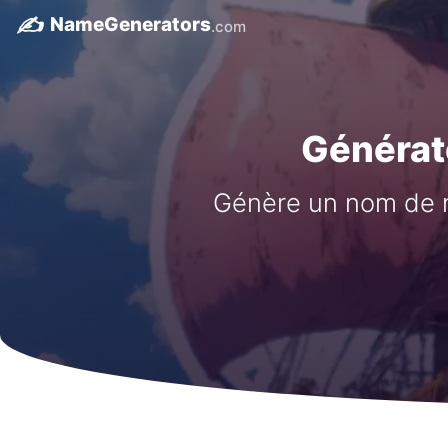
✍️
NameGenerators
.com
Générat
Génère un nom de n