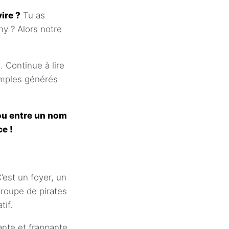
ire ?
Tu as
y ? Alors notre
. Continue à lire
emples générés
 ou entre un nom
e !
’est un foyer, un
roupe de pirates
tif.
nte et frappante.