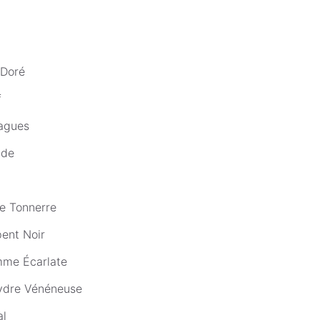
 Doré
f
agues
ude
de Tonnerre
pent Noir
mme Écarlate
ydre Vénéneuse
al