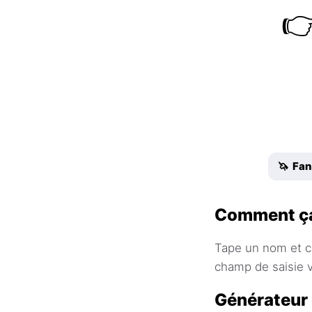

🦄 Fan
Comment ça
Tape un nom et cl
champ de saisie v
Générateur 