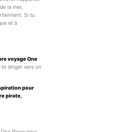
de la mer,
rtiennent. Si tu
que et à
opre voyage One
te diriger vers un
nspiration pour
e pirate,
 One Piece pour