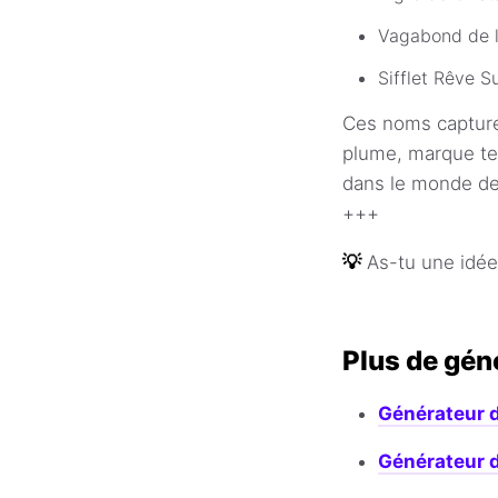
Vagabond de l
Sifflet Rêve S
Ces noms capturen
plume, marque tes
dans le monde de 
+++
💡
As-tu une idé
Plus de gén
Générateur 
Générateur 