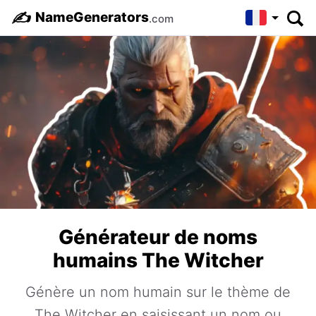
✍️
NameGenerators
.com
Générateur de noms
humains The Witcher
Génère un nom humain sur le thème de
The Witcher en saisissant un nom ou