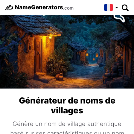
✍️
NameGenerators
.com
Générateur de noms de
villages
Génère un nom de village authentique
basé sur ses caractéristiques ou un nom