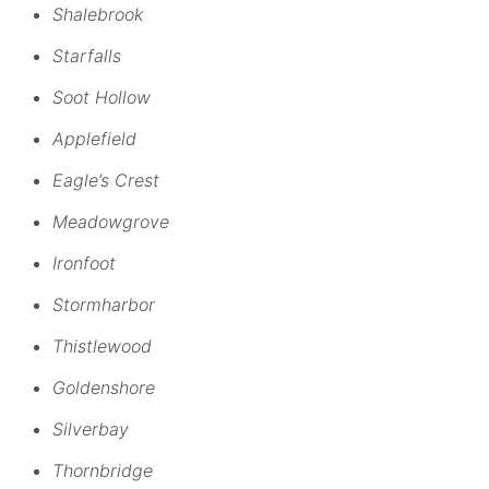
Shalebrook
Starfalls
Soot Hollow
Applefield
Eagle’s Crest
Meadowgrove
Ironfoot
Stormharbor
Thistlewood
Goldenshore
Silverbay
Thornbridge