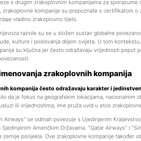
aveze s drugim zrakoplovnim kompanijama za sporazume o 
, zrakoplovne kompanije su prepoznate s certifikatom 
izdaje vladino zrakoplovno tijelo.
ijevoza razvile su se u složen sustav globalne povezan
ude, kulture i poslovanja diljem svijeta. U tom kontekstu
anija su ključna jer često odražavaju vrijednosti poput 
 povezanosti.
imenovanja zrakoplovnih kompanija
nih kompanija često odražavaju karakter i jedinstve
ilo da je fokus na geografskim lokacijama, nacionalnim id
usluzi ili vrijednostima, ime pruža uvid u etos zrakoplov
ish Airways" se odmah povezuje s Ujedinjenim Kraljevstv
o Sjedinjenim Američkim Državama. "Qatar Airways" i "Sin
e zemlje porijekla. Ove zrakoplovne kompanije također o