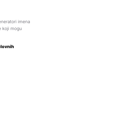
neratori imena
e koji mogu
plovnih