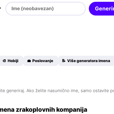

Generir
🎨 Hobiji
💼 Poslovanje
📝 Više generatora imena
knite generiraj. Ako želite nasumično ime, samo ostavite p
mena zrakoplovnih kompanija