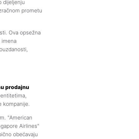
dijeljenju
o zračnom prometu
osti. Ova opsežna
, imena
pouzdanosti,
nu prodajnu
entitetima,
ne kompanije.
om. "American
gapore Airlines"
bično obećavaju