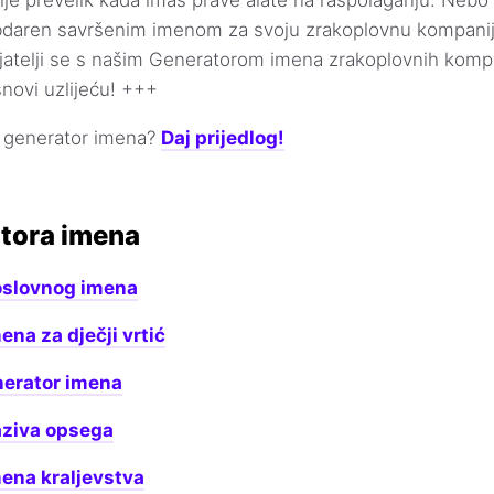
obdaren savršenim imenom za svoju zrakoplovnu kompaniju
rijatelji se s našim Generatorom imena zrakoplovnih kompa
snovi uzlijeću! +++
za generator imena?
Daj prijedlog!
tora imena
oslovnog imena
ena za dječji vrtić
nerator imena
aziva opsega
ena kraljevstva