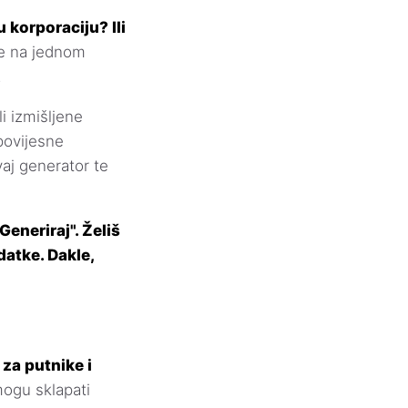
 korporaciju? Ili
je na jednom
!
i izmišljene
povijesne
vaj generator te
eneriraj". Želiš
atke. Dakle,
za putnike i
mogu sklapati