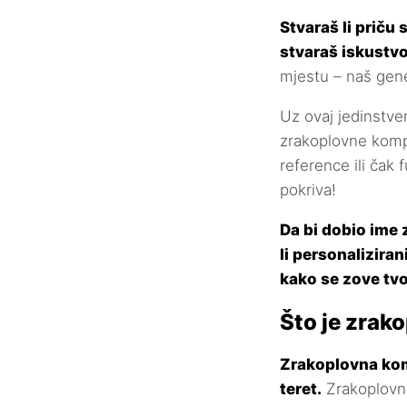
Stvaraš li priču
stvaraš iskustvo
mjestu – naš gene
Uz ovaj jedinstven
zrakoplovne kompa
reference ili čak 
pokriva!
Da bi dobio ime 
li personalizira
kako se zove tv
Što je zrak
Zrakoplovna komp
teret.
Zrakoplovne