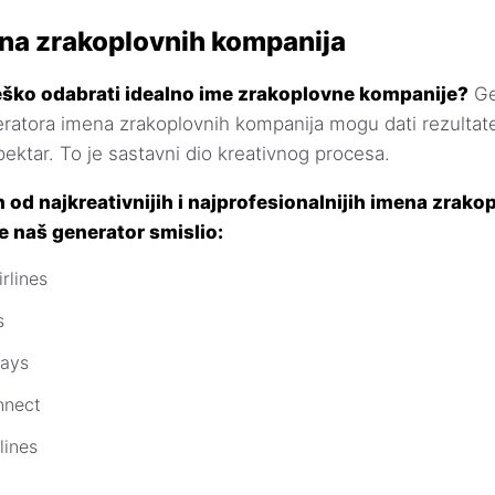
ena zrakoplovnih kompanija
 teško odabrati idealno ime zrakoplovne kompanije?
Ge
ratora imena zrakoplovnih kompanija mogu dati rezultat
pektar. To je sastavni dio kreativnog procesa.
 od najkreativnijih i najprofesionalnijih imena zrako
e naš generator smislio:
rlines
s
ays
nnect
lines