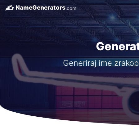
✍️
NameGenerators
.com
Generat
Generiraj ime zrako