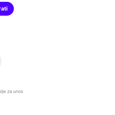
ati
olje za unos