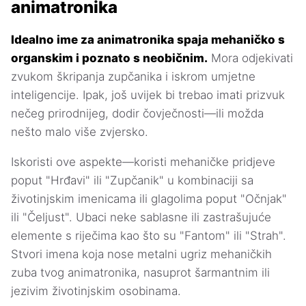
animatronika
Idealno ime za animatronika spaja mehaničko s
organskim i poznato s neobičnim.
Mora odjekivati
zvukom škripanja zupčanika i iskrom umjetne
inteligencije. Ipak, još uvijek bi trebao imati prizvuk
nečeg prirodnijeg, dodir čovječnosti—ili možda
nešto malo više zvjersko.
Iskoristi ove aspekte—koristi mehaničke pridjeve
poput "Hrđavi" ili "Zupčanik" u kombinaciji sa
životinjskim imenicama ili glagolima poput "Očnjak"
ili "Čeljust". Ubaci neke sablasne ili zastrašujuće
elemente s riječima kao što su "Fantom" ili "Strah".
Stvori imena koja nose metalni ugriz mehaničkih
zuba tvog animatronika, nasuprot šarmantnim ili
jezivim životinjskim osobinama.