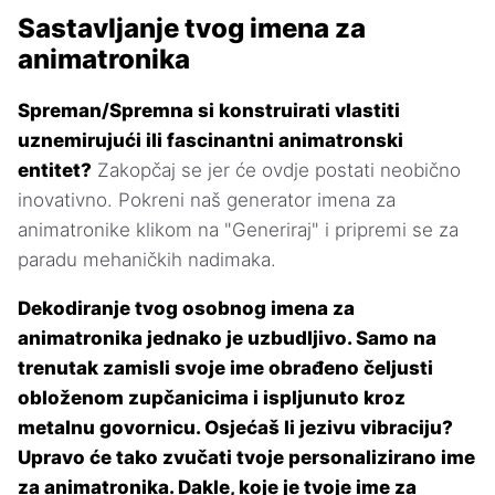
Sastavljanje tvog imena za
animatronika
Spreman/Spremna si konstruirati vlastiti
uznemirujući ili fascinantni animatronski
entitet?
Zakopčaj se jer će ovdje postati neobično
inovativno. Pokreni naš generator imena za
animatronike klikom na "Generiraj" i pripremi se za
paradu mehaničkih nadimaka.
Dekodiranje tvog osobnog imena za
animatronika jednako je uzbudljivo. Samo na
trenutak zamisli svoje ime obrađeno čeljusti
obloženom zupčanicima i ispljunuto kroz
metalnu govornicu. Osjećaš li jezivu vibraciju?
Upravo će tako zvučati tvoje personalizirano ime
za animatronika. Dakle, koje je tvoje ime za