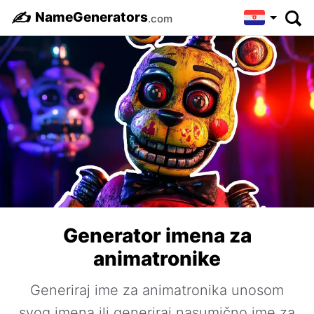
✍️
NameGenerators
.com
Generator imena za
animatronike
Generiraj ime za animatronika unosom
svog imena ili generiraj nasumično ime za