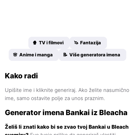
🍿 TV i filmovi
🦄 Fantazija
🌸 Anime i manga
📝 Više generatora imena
Kako radi
Upišite ime i kliknite generiraj. Ako želite nasumično
ime, samo ostavite polje za unos praznim.
Generator imena Bankai iz Bleacha
Želiš li znati kako bi se zvao tvoj Bankai u Bleach