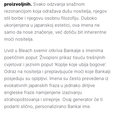
proizvoljnih.
Svako odzvanja snažnom
rezonancijom koja odražava dušu nositelja, njegov
stil borbe i njegovu osobnu filozofiju. Duboko
ukorijenjena u japanskoj estetici, ova imena ne
samo da nose značenje, već dotiču bit inherentne
moći nositelja.
Uvid u Bleach svemir otkriva Bankaije s imenima
poetičnim poput ‘Živopisni prikaz tisuću trešnjinih
cvjetova’ i jezivim poput ‘Koplje koje ubija bogove’.
Odraz na nositelja i preplavljujuće moći koje Bankaiji
posjeduju su opipljivi. Imena su često prevedena iz
evokativnih japanskih fraza u jednako dirljive
engleske fraze namijenjene izazivanju
strahopoštovanja i strepnje. Ovaj generator će ti
podariti slično, personalizirano Bankai ime.