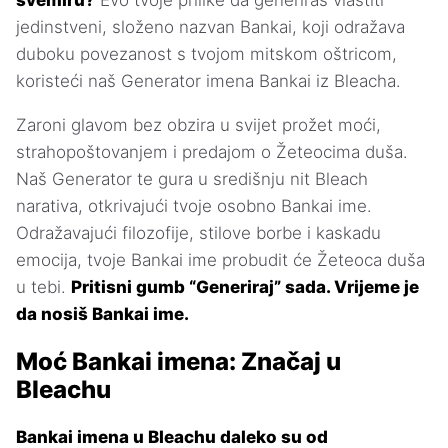
svemiru?
Evo tvoje prilike da generiraš vlastiti
jedinstveni, složeno nazvan Bankai, koji odražava
duboku povezanost s tvojom mitskom oštricom,
koristeći naš Generator imena Bankai iz Bleacha.
Zaroni glavom bez obzira u svijet prožet moći,
strahopoštovanjem i predajom o Žeteocima duša.
Naš Generator te gura u središnju nit Bleach
narativa, otkrivajući tvoje osobno Bankai ime.
Odražavajući filozofije, stilove borbe i kaskadu
emocija, tvoje Bankai ime probudit će Žeteoca duša
u tebi.
Pritisni gumb “Generiraj” sada. Vrijeme je
da nosiš Bankai ime.
Moć Bankai imena: Značaj u
Bleachu
Bankai imena u Bleachu daleko su od