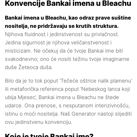
Konvencije Bankai imena u Bleachu
Bankai imena u Bleachu, kao odraz prave suštine
nositelja, ne pridržavaju se krutih struktura.
Njihova fluidnost i jedinstvenost su privlačnost.
Jedina sigurnost je njihova veličanstvenost i
misticizam. Ne očekuj da će tvoje Bankai ime biti
svakodnevno; ono će nositi težinu tvoje imaginarne
duše Žeteoca duša.
Bilo da je to tok poput ‘Tečeće oštrice nalik plamenu’
ili metaforička referenca poput ‘Nebeskog lanca koji
ubija Mjesec’, Bankai imena u Bleachu ne štede
udarce. Ona prenose, s nesputanom intenzivnošću,
istinu o moći nositelja. Naš Generator nastoji slijediti
ovu jedinstvenu konvenciju.
Koje je tvoje Bankai ime?