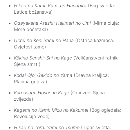
Hikari no Kami: Kami no Hanabira
(Bog svjetla:
Latice božanstva)
Odayakana Arashi: Hajimari no Umi
(Mirna oluja:
More početaka)
Uchū no Ken: Yami no Hana
(Oštrica kozmosa:
Cvjetovi tame)
Kōkina Senshi: Shi no Kage
(Veličanstveni ratnik:
Sjena smrti)
Kodai Ojo: Gekido no Yama
(Drevna kraljica:
Planina gnjeva)
Kurousagi: Hoshi no Kage
(Crni zec: Sjena
zvijezda)
Kagami no Kami: Mizu no Kakumei
(Bog ogledala:
Revolucija vode)
Hikari no Tora: Yami no Tsume
(Tigar svjetla: