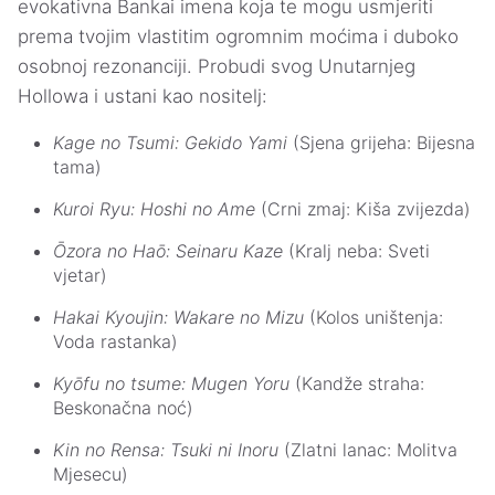
evokativna Bankai imena koja te mogu usmjeriti
prema tvojim vlastitim ogromnim moćima i duboko
osobnoj rezonanciji. Probudi svog Unutarnjeg
Hollowa i ustani kao nositelj:
Kage no Tsumi: Gekido Yami
(Sjena grijeha: Bijesna
tama)
Kuroi Ryu: Hoshi no Ame
(Crni zmaj: Kiša zvijezda)
Ōzora no Haō: Seinaru Kaze
(Kralj neba: Sveti
vjetar)
Hakai Kyoujin: Wakare no Mizu
(Kolos uništenja:
Voda rastanka)
Kyōfu no tsume: Mugen Yoru
(Kandže straha:
Beskonačna noć)
Kin no Rensa: Tsuki ni Inoru
(Zlatni lanac: Molitva
Mjesecu)