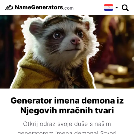
✍️
NameGenerators
.com
Generator imena demona iz
Njegovih mračnih tvari
Otkrij odraz svoje duše s našim
generatorom imena demona! Stvori