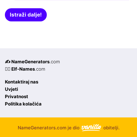
Istraži dalje!
✍️ NameGenerators
.com
🧝‍♀️ Elf-Names
.com
Kontaktiraj nas
Uvjeti
Privatnost
Politika kolačića
NameGenerators.com je dio
obitelji.