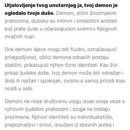
Utjelovljenje tvog unutarnjeg ja, tvoj demon je
ogledalo tvoje duše.
Demoni, slični životinjskim
pratiocima, duboko su intimni i simbolični entiteti
koji prate ljude u očaravajućem svemiru Njegovih
mračnih tvari.
Dok demoni djece mogu biti fluidni, označavajući
prilagodljivost, oblici demona odraslih postaju
statični, prikazujući njihov čvrst identitet. Kao živi
prikaz ljudske duše, tvoj demon može biti odvažan i
divlji ili nježan i spokojan, ovisno o samoj prirodi koju
nosiš u sebi.
Demoni ne nose društvenu ulogu izvan svoje veze s
njihovim ljudskim pratiocem i stoga ne trebaju
prezimena. Njihovi identiteti su individualistički,
prepoznatljivi i sirovi, izvučeni iz drevnih jezika i