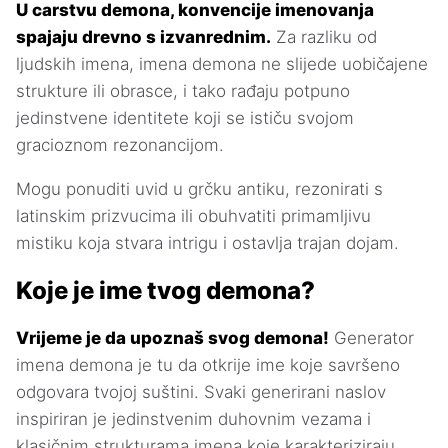
U carstvu demona, konvencije imenovanja
spajaju drevno s izvanrednim.
Za razliku od
ljudskih imena, imena demona ne slijede uobičajene
strukture ili obrasce, i tako rađaju potpuno
jedinstvene identitete koji se ističu svojom
gracioznom rezonancijom.
Mogu ponuditi uvid u grčku antiku, rezonirati s
latinskim prizvucima ili obuhvatiti primamljivu
mistiku koja stvara intrigu i ostavlja trajan dojam.
Koje je ime tvog demona?
Vrijeme je da upoznaš svog demona!
Generator
imena demona je tu da otkrije ime koje savršeno
odgovara tvojoj suštini. Svaki generirani naslov
inspiriran je jedinstvenim duhovnim vezama i
klasičnim strukturama imena koje karakteriziraju