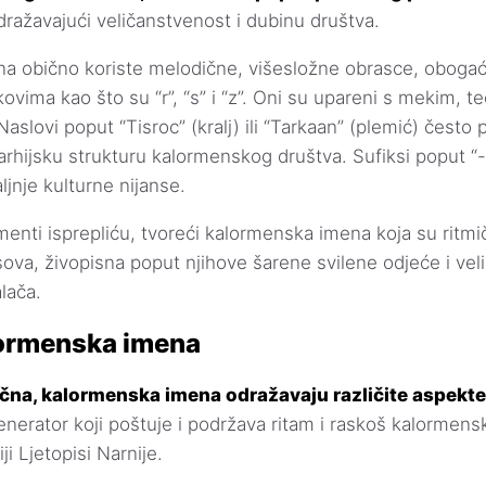
ražavajući veličanstvenost i dubinu društva.
a obično koriste melodične, višesložne obrasce, obog
ovima kao što su “r”, “s” i “z”. Oni su upareni s mekim, t
slovi poput “Tisroc” (kralj) ili “Tarkaan” (plemić) često 
arhijsku strukturu kalormenskog društva. Sufiksi poput “-d
jnje kulturne nijanse.
ementi isprepliću, tvoreći kalormenska imena koja su ritmi
esova, živopisna poput njihove šarene svilene odjeće i ve
alača.
lormenska imena
ična, kalormenska imena odražavaju različite aspekt
nerator koji poštuje i podržava ritam i raskoš kalormen
ji Ljetopisi Narnije.