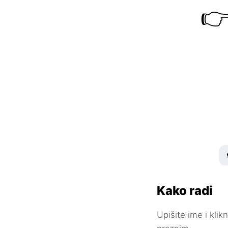

Kako radi
Upišite ime i kli