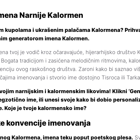
mena Narnije Kalormen
nim kupolama i ukrašenim palačama Kalormena? Prihva
nim generatorom imena Kalormen.
na tvoj je vodič kroz očaravajuće, hijerarhijsko društvo 
. Bogata tradicijom i zasićena melodičnim ritmovima, ka
nciju ovog raskošnog društva. Zaroni kako bi saznao vi
ajima imenovanja i stvorio ime dostojno Tisroca ili Tark
vojim narnijskim i kalormenskim likovima! Klikni ‘Gene
 egzotično ime, ili unesi svoje kako bi dobio personali
. Koje je tvoje kalormensko ime?
e konvencije imenovanja
jinog Kalormena, imena teku poput poetskog plesa.
Sv