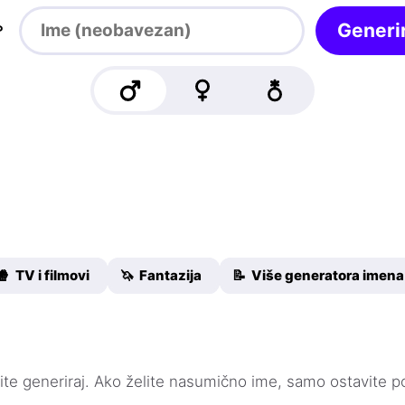

Generir
🍿 TV i filmovi
🦄 Fantazija
📝 Više generatora imena
knite generiraj. Ako želite nasumično ime, samo ostavite p