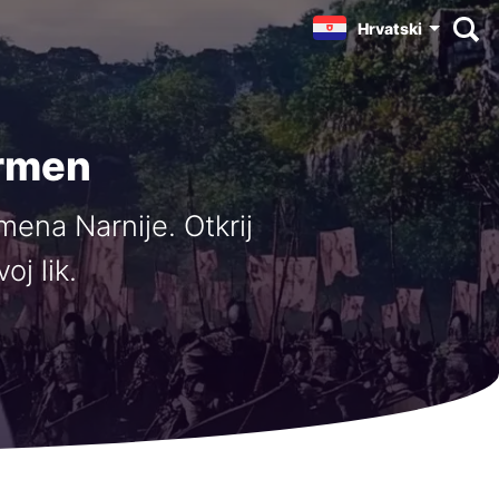
Hrvatski
ormen
ena Narnije. Otkrij
oj lik.