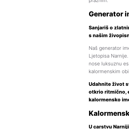
praznim.
Generator i
Sanjariš o zlat
s našim živopis
Naš generator ime
Ljetopisa Narnije
nose luksuznu ese
kalormenskim obič
Udahnite život s
otkrio ritmično,
kalormensko ime
Kalormensk
U carstvu Narni