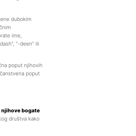
aćene dubokim
ečnim
prate ime,
ash”, “-deen” ili
čna poput njihovih
ličanstvena poput
e njihove bogate
skog društva kako