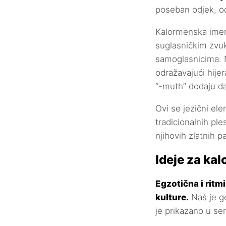
poseban odjek, od
Kalormenska imen
suglasničkim zvuk
samoglasnicima. Na
odražavajući hijer
“-muth” dodaju dal
Ovi se jezični el
tradicionalnih pl
njihovih zlatnih p
Ideje za ka
Egzotična i ritm
kulture.
Naš je ge
je prikazano u seri