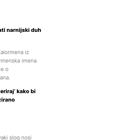
ti narnijski duh
Kalormena iz
lormenska imena
še o
aana.
riraj’ kako bi
zirano
aki slog nosi