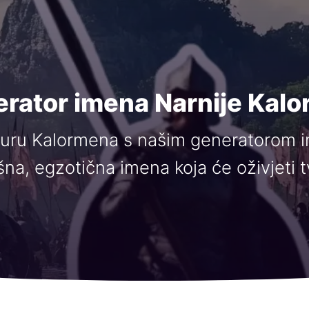
rator imena Narnije Kal
turu Kalormena s našim generatorom im
na, egzotična imena koja će oživjeti tv