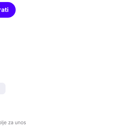
ati
olje za unos