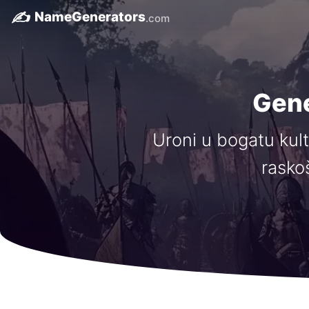
✍️
NameGenerators
.com
Gene
Uroni u bogatu kul
raskoš