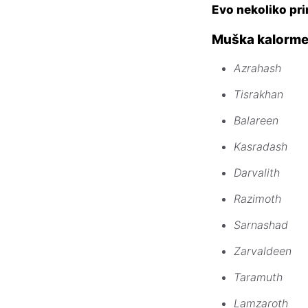
Evo nekoliko pri
Muška kalorme
Azrahash
Tisrakhan
Balareen
Kasradash
Darvalith
Razimoth
Sarnashad
Zarvaldeen
Taramuth
Lamzaroth