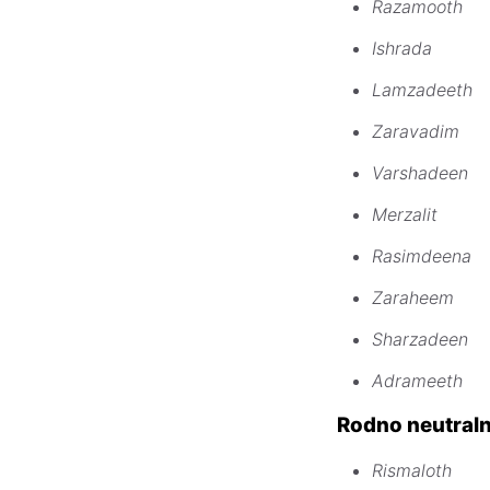
Razamooth
Ishrada
Lamzadeeth
Zaravadim
Varshadeen
Merzalit
Rasimdeena
Zaraheem
Sharzadeen
Adrameeth
Rodno neutral
Rismaloth