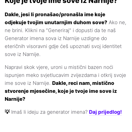
Koje je tvoje ime sove iz Narnije?
Dakle, jesi li pronašao/pronašla ime koje
odjekuje tvojim unutarnjim duhom sove?
Ako ne,
ne brini. Klikni na "Generiraj" i dopusti da te naš
Generator imena sova iz Narnije uzdigne do
eteričnih visoravni gdje ćeš upoznati svoj identitet
sove iz Narnije.
Napravi skok vjere, uroni u mistični bazen noći
ispunjen meko svjetlucavim zvijezdama i otkrij svoje
ime sove iz Narnije.
Dakle, reci nam, mistično
stvorenje mjesečine, koje je tvoje ime sove iz
Narnije?
💡
Imaš li ideju za generator imena?
Daj prijedlog!