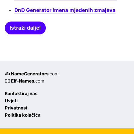
DnD Generator imena mjedenih zmajeva
Istraži dalje!
✍️ NameGenerators
.com
🧝‍♀️ Elf-Names
.com
Kontaktiraj nas
Uvjeti
Privatnost
Politika kolačića