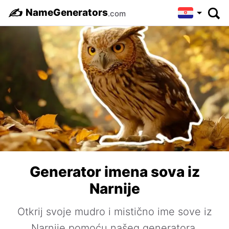
✍️
NameGenerators
.com
Generator imena sova iz
Narnije
Otkrij svoje mudro i mistično ime sove iz
Narnije pomoću našeg generatora.