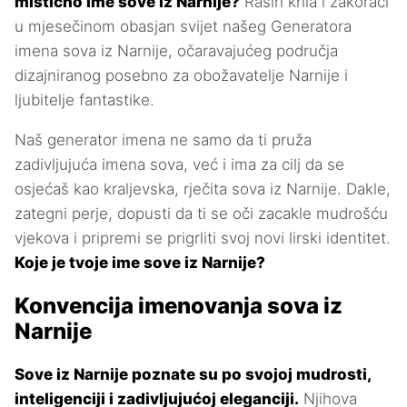
mistično ime sove iz Narnije?
Raširi krila i zakorači
u mjesečinom obasjan svijet našeg Generatora
imena sova iz Narnije, očaravajućeg područja
dizajniranog posebno za obožavatelje Narnije i
ljubitelje fantastike.
Naš generator imena ne samo da ti pruža
zadivljujuća imena sova, već i ima za cilj da se
osjećaš kao kraljevska, rječita sova iz Narnije. Dakle,
zategni perje, dopusti da ti se oči zacakle mudrošću
vjekova i pripremi se prigrliti svoj novi lirski identitet.
Koje je tvoje ime sove iz Narnije?
Konvencija imenovanja sova iz
Narnije
Sove iz Narnije poznate su po svojoj mudrosti,
inteligenciji i zadivljujućoj eleganciji.
Njihova