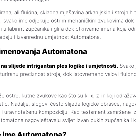
rana, ali fluidna, skladna mješavina arkanijskih i strojnih 
s
, svako ime odjekuje oštrim mehaničkim zvukovima dok 
i u labirint zupčanika i glifa dok otkrivamo imena koja od
daju i izvanrednu umjetnost Automatona.
 imenovanja Automatona
 slijede intrigantan ples logike i umjetnosti.
Svako 
turiranu preciznost stroja, dok istovremeno valovi fluidn
e oštre, kutne zvukove kao što su k, x, z i r koji odražav
tlo. Nadalje, slogovi često slijede logičke obrasce, nago
n i uravnoteženu kompoziciju. Kao testament zamršene iz
tomatona nagovještavaju svijet izvan pukih zupčanika i k
je ime Automatona?