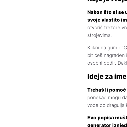
Nakon što si se 
svoje vlastito 
otvoriš trezore v
strojevima.
Klikni na gumb "Ge
bit ćeš nagrađen 
osobni dodir. Dak
Ideje za i
Trebaš li pomoć
ponekad mogu dati
vode do dragulja k
Evo popisa mušk
generator iznjed