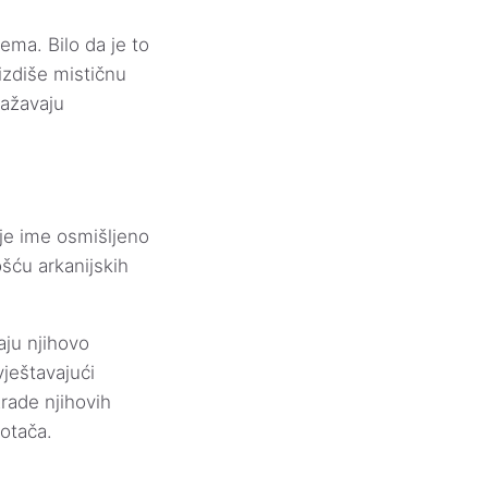
tema. Bilo da je to
izdiše mističnu
ražavaju
je ime osmišljeno
ošću arkanijskih
aju njihovo
vještavajući
rade njihovih
otača.