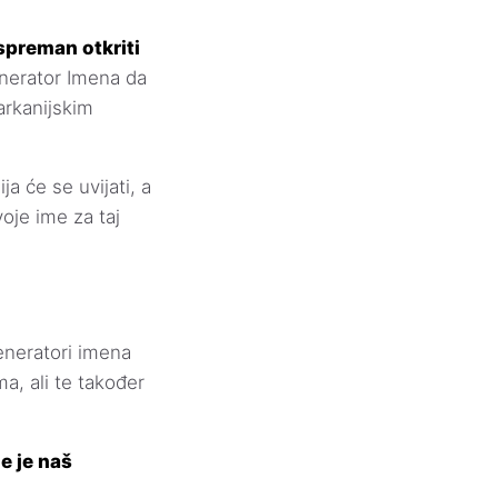
spreman otkriti
nerator Imena da
arkanijskim
ja će se uvijati, a
oje ime za taj
eneratori imena
a, ali te također
e je naš