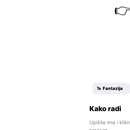

🦄 Fantazija
Kako radi
Upišite ime i kli