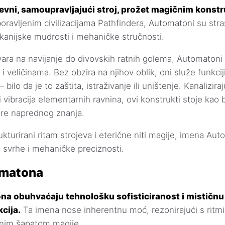
evni, samoupravljajući stroj, prožet magičnim konstr
oravljenim civilizacijama Pathfindera, Automatoni su strašn
arkanijske mudrosti i mehaničke stručnosti.
ra na navijanje do divovskih ratnih golema, Automatoni
a i veličinama. Bez obzira na njihov oblik, oni služe funkci
 bilo da je to zaštita, istraživanje ili uništenje. Kanalizira
i vibracija elementarnih ravnina, ovi konstrukti stoje ka
ere naprednog znanja.
trukturirani ritam strojeva i eterične niti magije, imena A
e svrhe i mehaničke preciznosti.
omatona
a obuhvaćaju tehnološku sofisticiranost i mističnu 
cija.
Ta imena nose inherentnu moć, rezonirajući s ritm
čnim šapatom magije.