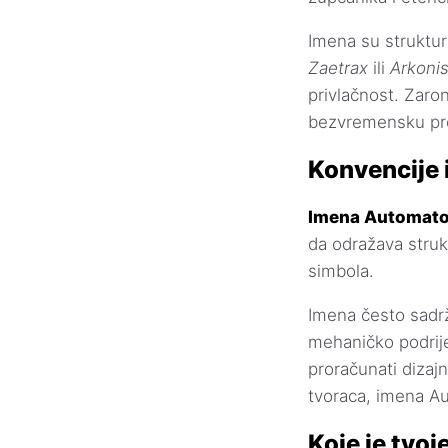
Imena su strukturi
Zaetrax
ili
Arkoni
privlačnost. Zaron
bezvremensku pre
Konvencije
Imena Automatona
da odražava struk
simbola.
Imena često sadrž
mehaničko podrije
proračunati dizaj
tvoraca, imena Au
Koje je tvo