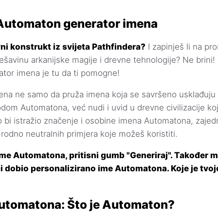
 Automaton generator imena
vni konstrukt iz svijeta Pathfindera?
I zapinješ li na p
šavinu arkanijske magije i drevne tehnologije? Ne brini!
tor imena je tu da ti pomogne!
ena ne samo da pruža imena koja se savršeno usklađuju 
om Automatona, već nudi i uvid u drevne civilizacije koje
ko bi istražio značenje i osobine imena Automatona, zaj
rodno neutralnih primjera koje možeš koristiti.
ime Automatona, pritisni gumb "Generiraj". Također m
i dobio personalizirano ime Automatona. Koje je tvoj
Automatona: Što je Automaton?