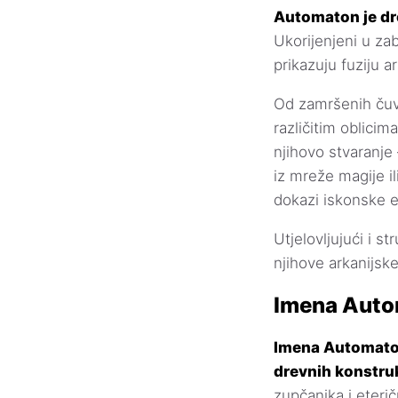
Automaton je dr
Ukorijenjeni u zab
prikazuju fuziju 
Od zamršenih čuva
različitim oblicim
njihovo stvaranje –
iz mreže magije il
dokazi iskonske 
Utjelovljujući i s
njihove arkanijsk
Imena Aut
Imena Automaton
drevnih konstruk
zupčanika i eteri