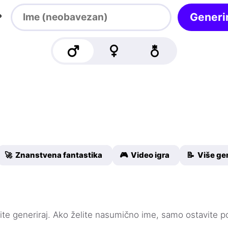

Generir
🚀 Znanstvena fantastika
🎮 Video igra
📝 Više ge
knite generiraj. Ako želite nasumično ime, samo ostavite p