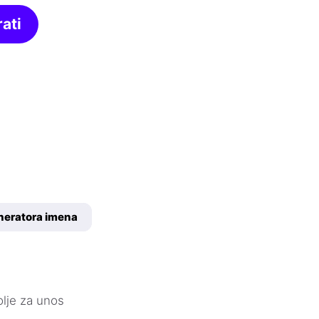
ati
neratora imena
olje za unos