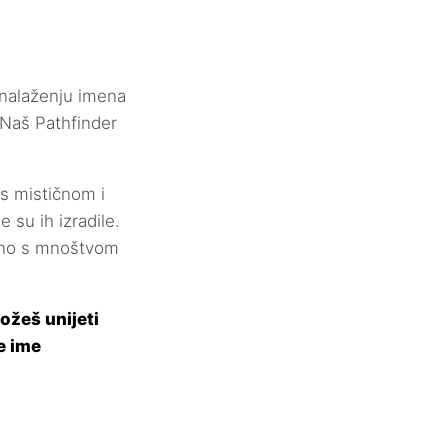
ronalaženju imena
 Naš Pathfinder
s mističnom i
 su ih izradile.
edno s mnoštvom
ožeš unijeti
e ime