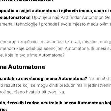
upustio u svijet automatona i njihovih imena, sada si 
ime automatona!
Upotrijebi naš Pathfinder Automaton Ge
remena i tehnologije i pronađeš svoje mjesto među ovim 
neriraj" i zupčanici će se početi okretati, mistična energi
imenom koje odjekuje esencijom Automatona. Ili unesi sv
le, koje je tvoje ime Automatona?
mena Automatona
 u odabiru savršenog imena Automatona?
Ne brini! G
 rezultate koji se mogu činiti prečudnima ili jedinstvenim
oji savršeno hvataju bit tvog lika.
ih, ženskih i rodno neutralnih imena Automatona koj
rio: