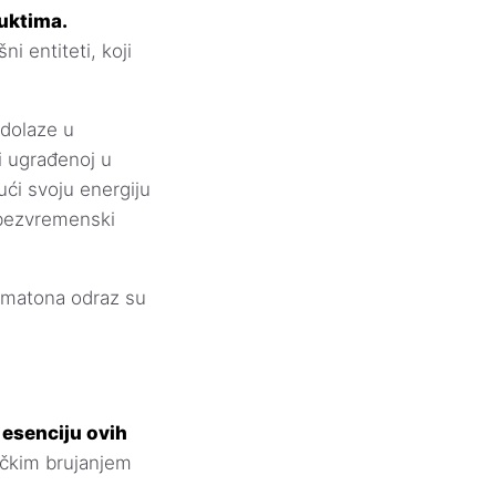
uktima.
i entiteti, koji
 dolaze u
ji ugrađenoj u
jući svoju energiju
o bezvremenski
utomatona odraz su
esenciju ovih
ičkim brujanjem