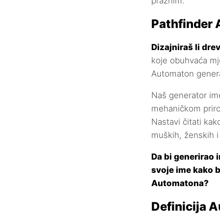
praznim.
Pathfinder
Dizajniraš li dre
koje obuhvaća mje
Automaton genera
Naš generator im
mehaničkom prirod
Nastavi čitati ka
muških, ženskih i 
Da bi generirao 
svoje ime kako b
Automatona?
Definicija 