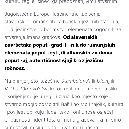
kulturu regije, čineći ga prepoznatljivim i stvarnim.
Jugoistočna Europa, fascinantna tapiserija
slavenskih, romanskih i albanskih jezičnih tradicija,
nudi jedinstveno bogatstvo elemenata pogodnih za
stvaranje imena gradova.
Od slavenskih
završetaka poput -grad ili -nik do rumunjskih
elemenata poput -ești, ili albanskih zvukova
poput -aj, autentičnost sjaji kroz jezičnu
točnost.
Na primjer, što kažeš na
Stambolovo
? Ili
Ulcinj
ili
Veliko Târnovo
? Svako od ovih imena evocira sliku,
ukorijenjeno je u regiji i zvuči kao mjesto koje bi
stvarno moglo postojati! Baš kao što krajolik, kultura
i povijest oblikuju ljude, tako i oni unose osjećaj
pripadnosti i identiteta u imena gradova – a mi smo
si postavili misiju da to uhvatimo u našem