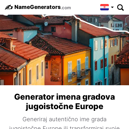
✍️
NameGenerators
.com
Generator imena gradova
jugoistočne Europe
Generiraj autentično ime grada
jugoistočne Europe ili transformiraj svoje