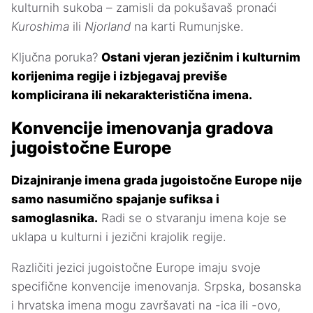
kulturnih sukoba – zamisli da pokušavaš pronaći
Kuroshima
ili
Njorland
na karti Rumunjske.
Ključna poruka?
Ostani vjeran jezičnim i kulturnim
korijenima regije i izbjegavaj previše
komplicirana ili nekarakteristična imena.
Konvencije imenovanja gradova
jugoistočne Europe
Dizajniranje imena grada jugoistočne Europe nije
samo nasumično spajanje sufiksa i
samoglasnika.
Radi se o stvaranju imena koje se
uklapa u kulturni i jezični krajolik regije.
Različiti jezici jugoistočne Europe imaju svoje
specifične konvencije imenovanja. Srpska, bosanska
i hrvatska imena mogu završavati na -ica ili -ovo,