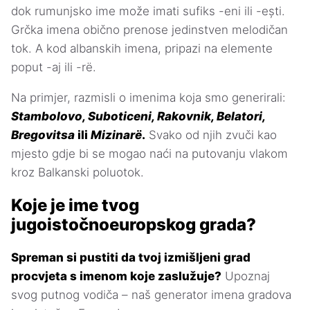
dok rumunjsko ime može imati sufiks -eni ili -ești.
Grčka imena obično prenose jedinstven melodičan
tok. A kod albanskih imena, pripazi na elemente
poput -aj ili -rë.
Na primjer, razmisli o imenima koja smo generirali:
Stambolovo, Suboticeni, Rakovnik, Belatori,
Bregovitsa
ili
Mizinarë
.
Svako od njih zvuči kao
mjesto gdje bi se mogao naći na putovanju vlakom
kroz Balkanski poluotok.
Koje je ime tvog
jugoistočnoeuropskog grada?
Spreman si pustiti da tvoj izmišljeni grad
procvjeta s imenom koje zaslužuje?
Upoznaj
svog putnog vodiča – naš generator imena gradova