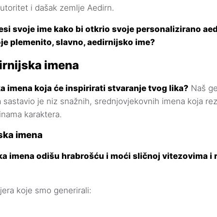
utoritet i dašak zemlje Aedirn.
esi svoje ime kako bi otkrio svoje personalizirano aed
oje plemenito, slavno, aedirnijsko ime?
irnijska imena
a imena koja će inspirirati stvaranje tvog lika?
Naš ge
a sastavio je niz snažnih, srednjovjekovnih imena koja rez
inama karaktera.
ska imena
a imena odišu hrabrošću i moći sličnoj vitezovima i 
jera koje smo generirali: