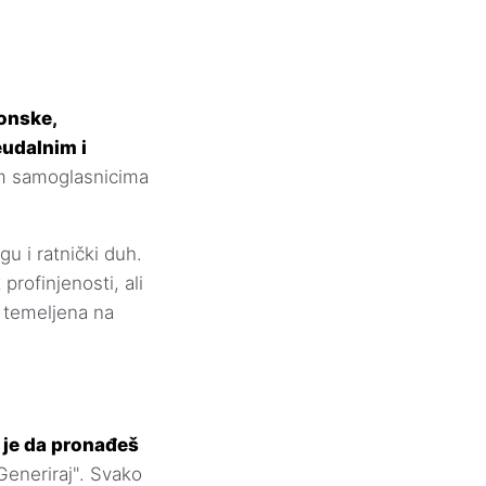
onske,
eudalnim i
im samoglasnicima
u i ratnički duh.
rofinjenosti, ali
i temeljena na
e je da pronađeš
Generiraj". Svako