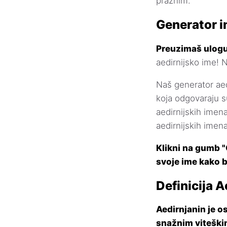
praznim.
Generator i
Preuzimaš ulogu
aedirnijsko ime! 
Naš generator aedi
koja odgovaraju su
aedirnijskih imen
aedirnijskih imena
Klikni na gumb "G
svoje ime kako b
Definicija A
Aedirnjanin je o
snažnim viteški