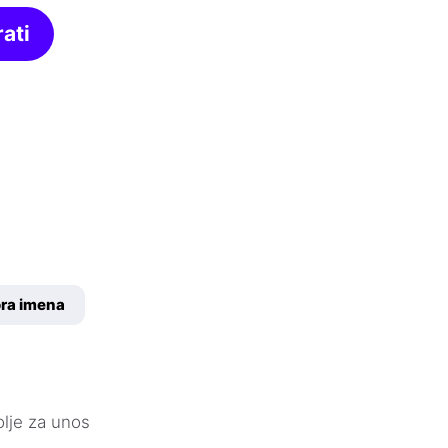
ati
ora imena
olje za unos