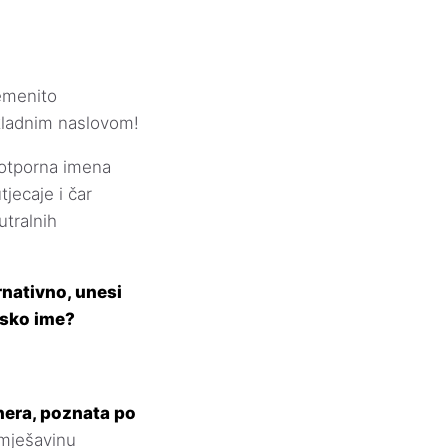
emenito
ikladnim naslovom!
i otporna imena
tjecaje i čar
utralnih
rnativno, unesi
jsko ime?
chera, poznata po
 mješavinu