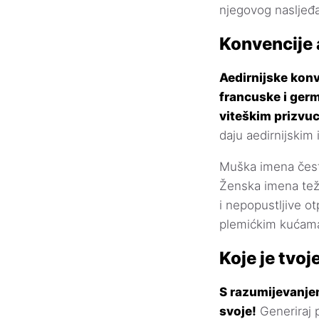
njegovog nasljeđa
Konvencije 
Aedirnijske kon
francuske i germ
viteškim prizvu
daju aedirnijskim
Muška imena često 
Ženska imena teže
i nepopustljive o
plemićkim kućama,
Koje je tvoj
S razumijevanjem
svoje!
Generiraj 