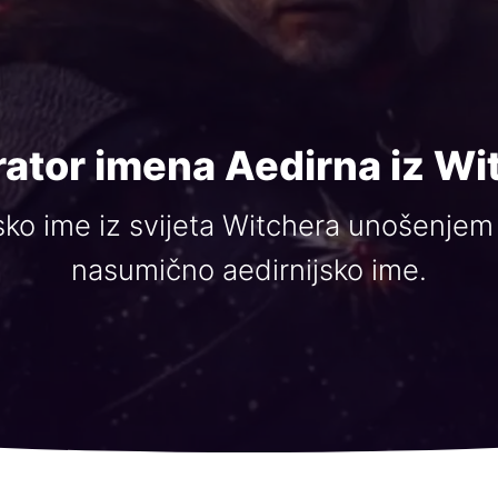
ator imena Aedirna iz Wi
sko ime iz svijeta Witchera unošenjem 
nasumično aedirnijsko ime.