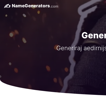
✍️
NameGenerators
.com
Gener
Generiraj aedirnij