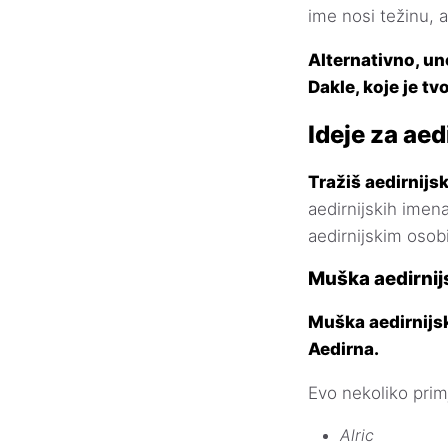
ime nosi težinu, a
Alternativno, un
Dakle, koje je tv
Ideje za aed
Tražiš aedirnijsk
aedirnijskih imen
aedirnijskim osob
Muška aedirnij
Muška aedirnijsk
Aedirna.
Evo nekoliko prim
Alric