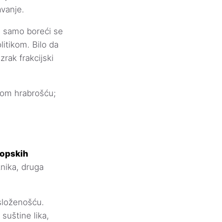
avanje.
ne samo boreći se
itikom. Bilo da
zrak frakcijski
ubom hrabrošću;
ropskih
nika, druga
 složenošću.
suštine lika,