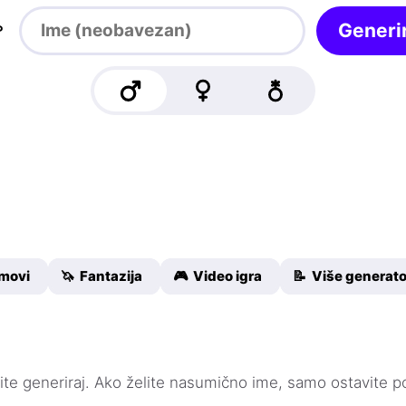

Generir
lmovi
🦄 Fantazija
🎮 Video igra
📝 Više generat
knite generiraj. Ako želite nasumično ime, samo ostavite p