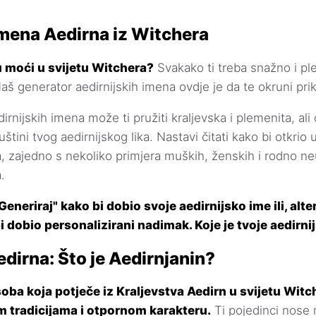
mena Aedirna iz Witchera
 moći u svijetu Witchera?
Svakako ti treba snažno i pl
Naš generator aedirnijskih imena ovdje je da te okruni pr
rnijskih imena može ti pružiti kraljevska i plemenita, al
štini tvog aedirnijskog lika. Nastavi čitati kako bi otkrio u
a, zajedno s nekoliko primjera muških, ženskih i rodno ne
.
eneriraj" kako bi dobio svoje aedirnijsko ime ili, alte
i dobio personalizirani nadimak. Koje je tvoje aedirni
edirna: Što je Aedirnjanin?
soba koja potječe iz Kraljevstva Aedirn u svijetu Wit
m tradicijama i otpornom karakteru.
Ti pojedinci nose