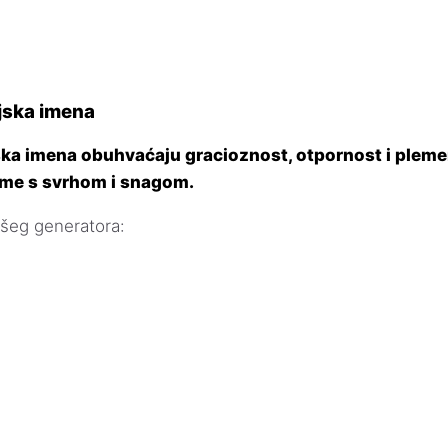
jska imena
ska imena obuhvaćaju gracioznost, otpornost i plemen
me s svrhom i snagom.
ašeg generatora: