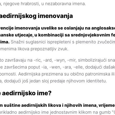
, njegove hrabrosti, u nezaboravna imena.
aedirnijskog imenovanja
vencije imenovanja uvelike se oslanjaju na anglosaks
anske utjecaje, u kombinaciji sa srednjovjekovnim f
cima.
Snažni suglasnici isprepleteni s plemenito zvučeć
 imenima likova prepoznatljiv zvuk.
završavaju na -ric, -ard, -wyn, -mir, simbolizirajući snag
 završecima poput -ia, -wen, -ara, -elle, dodajući dašak p
tpornosti. Aedirnijska prezimena su obično patronimska il
 dodajući još jedan sloj predaje njihovom identitetu.
e aedirnijsko ime?
 suštine aedirnijskih likova i njihovih imena, vrijem
prikladno aedirnijsko ime jednostavnim klikom na gumb "