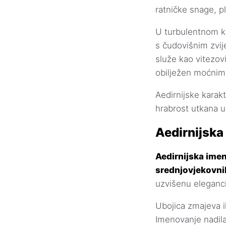
ratničke snage, pl
U turbulentnom kr
s čudovišnim zvij
služe kao vitezovi
obilježen moćnim 
Aedirnijske karak
hrabrost utkana u
Aedirnijska
Aedirnijska imen
srednjovjekovni
uzvišenu eleganci
Ubojica zmajeva il
Imenovanje nadila