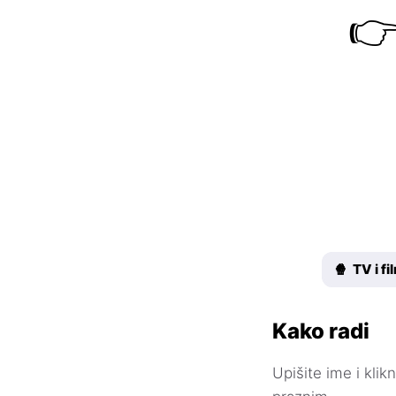

🍿 TV i fi
Kako radi
Upišite ime i kli