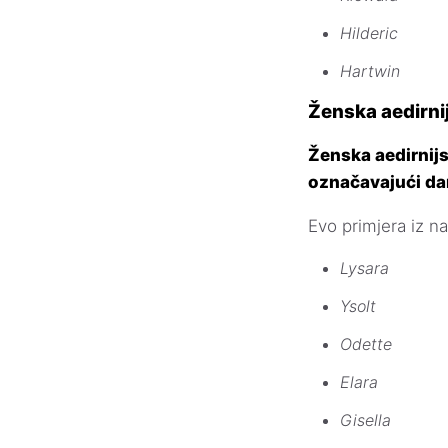
Hilderic
Hartwin
Ženska aedirni
Ženska aedirnij
označavajući da
Evo primjera iz n
Lysara
Ysolt
Odette
Elara
Gisella