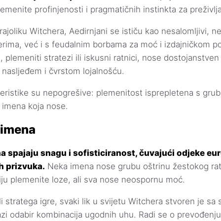
emenite profinjenosti i pragmatičnih instinkta za preživlj
ajoliku Witchera, Aedirnjani se ističu kao nesalomljivi, 
erima, već i s feudalnim borbama za moć i izdajničkom pol
, plemeniti stratezi ili iskusni ratnici, nose dostojanstven 
nasljeđem i čvrstom lojalnošću.
teristike su nepogrešive: plemenitost isprepletena s gr
 imena koja nose.
 imena
a spajaju snagu i sofisticiranost, čuvajući odjeke eu
h prizvuka.
Neka imena nose grubu oštrinu žestokog rat
ju plemenite loze, ali sva nose neospornu moć.
i stratega igre, svaki lik u svijetu Witchera stvoren je sa
zi odabir kombinacija ugodnih uhu. Radi se o prevođenju 