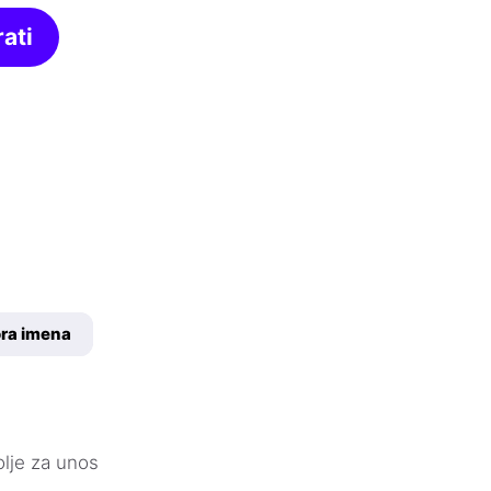
ati
ora imena
olje za unos