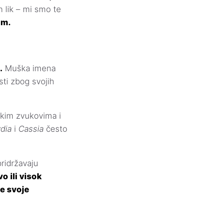
n lik – mi smo te
om.
.
Muška imena
sti zbog svojih
skim zvukovima i
dia
i
Cassia
često
pridržavaju
o ili visok
me svoje