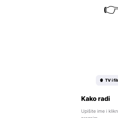

🍿 TV i fi
Kako radi
Upišite ime i kli