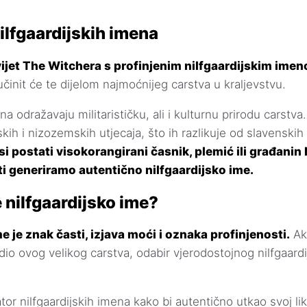
ilfgaardijskih imena
vijet The Witchera s profinjenim nilfgaardijskim ime
činit će te dijelom najmoćnijeg carstva u kraljevstvu.
na odražavaju militarističku, ali i kulturnu prirodu carst
kih i nizozemskih utjecaja, što ih razlikuje od slavenskih i
i postati visokorangirani časnik, plemić ili građanin
i generiramo autentično nilfgaardijsko ime.
e nilfgaardijsko ime?
e je znak časti, izjava moći i oznaka profinjenosti.
Ako
dio ovog velikog carstva, odabir vjerodostojnog nilfgaard
tor nilfgaardijskih imena kako bi autentično utkao svoj lik