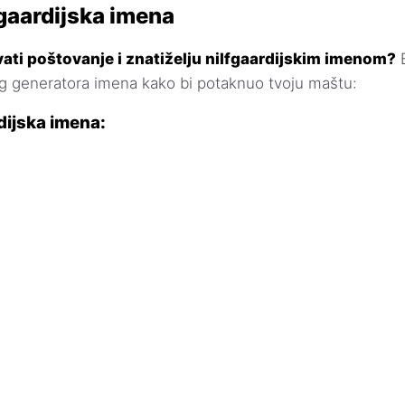
fgaardijska imena
ati poštovanje i znatiželju nilfgaardijskim imenom?
E
eg generatora imena kako bi potaknuo tvoju maštu:
dijska imena: