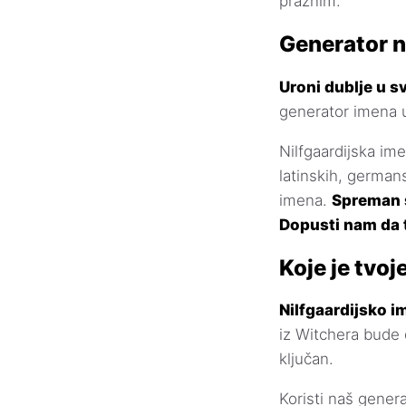
praznim.
Generator n
Uroni dublje u s
generator imena u
Nilfgaardijska ime
latinskih, germans
imena.
Spreman s
Dopusti nam da t
Koje je tvoj
Nilfgaardijsko im
iz Witchera bude 
ključan.
Koristi naš genera