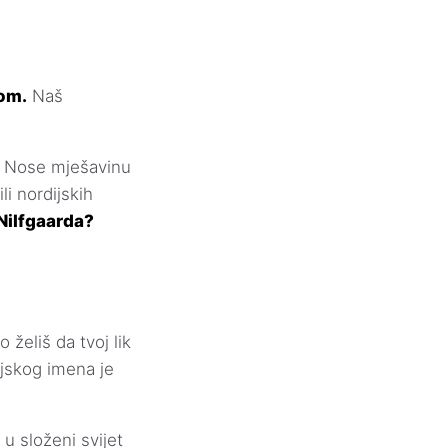
nom.
Naš
va. Nose mješavinu
li nordijskih
 Nilfgaarda?
 želiš da tvoj lik
ijskog imena je
 u složeni svijet