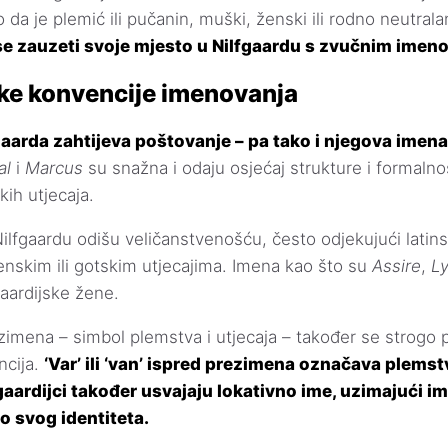
 da je plemić ili pučanin, muški, ženski ili rodno neutrala
se zauzeti svoje mjesto u Nilfgaardu s zvučnim imen
ske konvencije imenovanja
gaarda zahtijeva poštovanje – pa tako i njegova imena
al
i
Marcus
su snažna i odaju osjećaj strukture i formalno
kih utjecaja.
lfgaardu odišu veličanstvenošću, često odjekujući latin
nskim ili gotskim utjecajima. Imena kao što su
Assire
,
Ly
gaardijske žene.
ezimena – simbol plemstva i utjecaja – također se strogo 
ncija.
‘Var’ ili ‘van’ ispred prezimena označava plemstv
fgaardijci također usvajaju lokativno ime, uzimajući i
o svog identiteta.