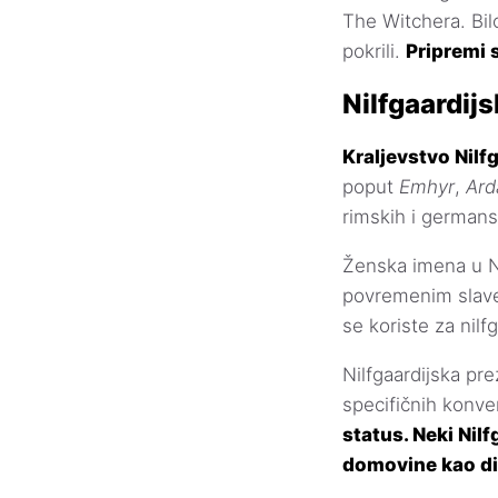
The Witchera. Bilo
pokrili.
Pripremi 
Nilfgaardij
Kraljevstvo Nilf
poput
Emhyr
,
Ard
rimskih i germans
Ženska imena u Ni
povremenim slave
se koriste za nilf
Nilfgaardijska pr
specifičnih konve
status. Neki Nil
domovine kao di