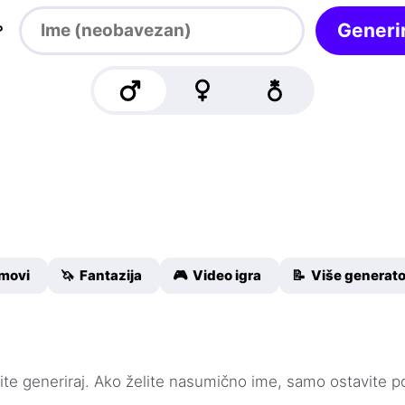

Generir
lmovi
🦄 Fantazija
🎮 Video igra
📝 Više generat
knite generiraj. Ako želite nasumično ime, samo ostavite p