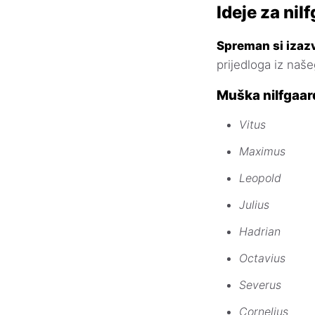
Ideje za nil
Spreman si izazv
prijedloga iz naš
Muška nilfgaar
Vitus
Maximus
Leopold
Julius
Hadrian
Octavius
Severus
Cornelius