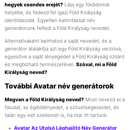
hegyek csendes erejét?
Lépj egy földidomár
helyébe, és fedezd fel igazi Föld Királyság
identitásodat. Egyetlen kattintással név
generátorunk felfedi a Föld Királyság nevedet.
Alternatívaként beírhatod a saját nevedet, és a
generátor átalakítja azt egy Föld Királyság verzióvá,
egyesítve a saját lényegedet a Föld Királyság szilárd
és megbízható természetével.
Szóval, mi a Föld
Királyság neved?
További Avatar név generátorok
Megvan a Föld Királyság neved?
Most nevezd el a
faludat, az égibölényedet, a szövetségeseidet, és
talán egy-két szellemet is, ha már itt tartunk.
Avatar Az Utolsó Léghajlító Név Generátor