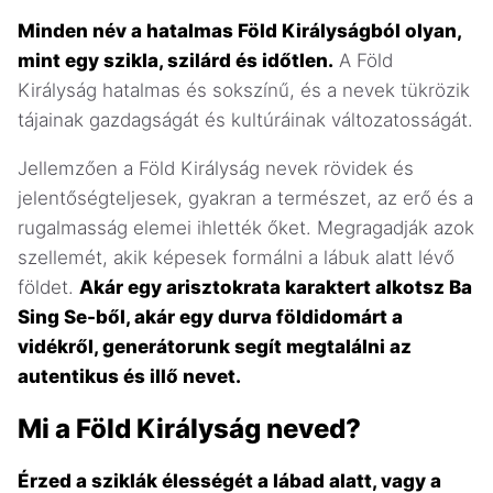
Minden név a hatalmas Föld Királyságból olyan,
mint egy szikla, szilárd és időtlen.
A Föld
Királyság hatalmas és sokszínű, és a nevek tükrözik
tájainak gazdagságát és kultúráinak változatosságát.
Jellemzően a Föld Királyság nevek rövidek és
jelentőségteljesek, gyakran a természet, az erő és a
rugalmasság elemei ihlették őket. Megragadják azok
szellemét, akik képesek formálni a lábuk alatt lévő
földet.
Akár egy arisztokrata karaktert alkotsz Ba
Sing Se-ből, akár egy durva földidomárt a
vidékről, generátorunk segít megtalálni az
autentikus és illő nevet.
Mi a Föld Királyság neved?
Érzed a sziklák élességét a lábad alatt, vagy a