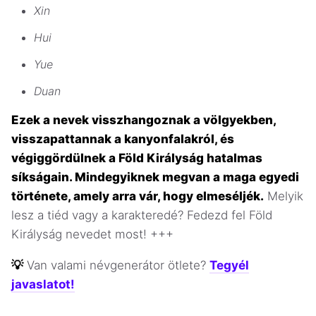
Xin
Hui
Yue
Duan
Ezek a nevek visszhangoznak a völgyekben,
visszapattannak a kanyonfalakról, és
végiggördülnek a Föld Királyság hatalmas
síkságain. Mindegyiknek megvan a maga egyedi
története, amely arra vár, hogy elmeséljék.
Melyik
lesz a tiéd vagy a karakteredé? Fedezd fel Föld
Királyság nevedet most! +++
💡
Van valami névgenerátor ötlete?
Tegyél
javaslatot!