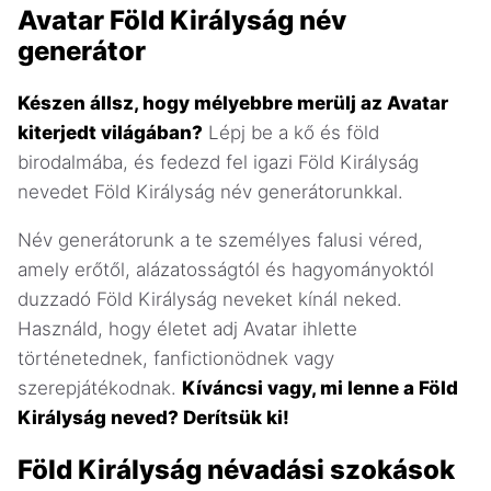
Avatar Föld Királyság név
generátor
Készen állsz, hogy mélyebbre merülj az Avatar
kiterjedt világában?
Lépj be a kő és föld
birodalmába, és fedezd fel igazi Föld Királyság
nevedet Föld Királyság név generátorunkkal.
Név generátorunk a te személyes falusi véred,
amely erőtől, alázatosságtól és hagyományoktól
duzzadó Föld Királyság neveket kínál neked.
Használd, hogy életet adj Avatar ihlette
történetednek, fanfictionödnek vagy
szerepjátékodnak.
Kíváncsi vagy, mi lenne a Föld
Királyság neved? Derítsük ki!
Föld Királyság névadási szokások