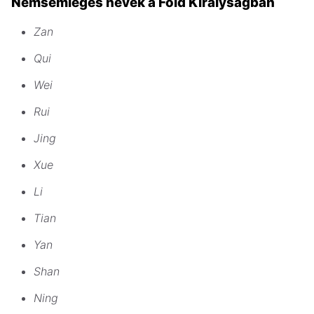
Nemsemleges nevek a Föld Királyságban
Zan
Qui
Wei
Rui
Jing
Xue
Li
Tian
Yan
Shan
Ning