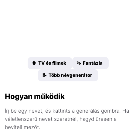
🍿 TV és filmek
🦄 Fantázia
📝 Több névgenerátor
Hogyan működik
Írj be egy nevet, és kattints a generálás gombra. Ha
véletlenszerű nevet szeretnél, hagyd üresen a
beviteli mezőt.