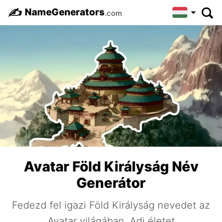
✍️
NameGenerators
.com
Avatar Föld Királyság Név
Generátor
Fedezd fel igazi Föld Királyság nevedet az
Avatar világában. Adj életet