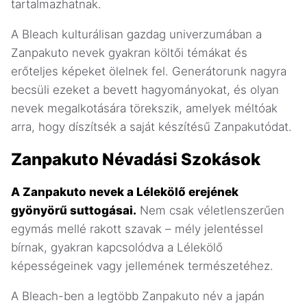
tartalmazhatnak.
A Bleach kulturálisan gazdag univerzumában a
Zanpakuto nevek gyakran költői témákat és
erőteljes képeket ölelnek fel. Generátorunk nagyra
becsüli ezeket a bevett hagyományokat, és olyan
nevek megalkotására törekszik, amelyek méltóak
arra, hogy díszítsék a saját készítésű Zanpakutódat.
Zanpakuto Névadási Szokások
A Zanpakuto nevek a Lélekölő erejének
gyönyörű suttogásai.
Nem csak véletlenszerűen
egymás mellé rakott szavak – mély jelentéssel
bírnak, gyakran kapcsolódva a Lélekölő
képességeinek vagy jellemének természetéhez.
A Bleach-ben a legtöbb Zanpakuto név a japán