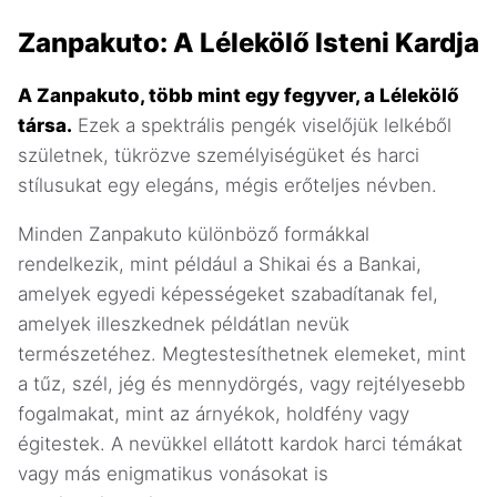
Zanpakuto: A Lélekölő Isteni Kardja
A Zanpakuto, több mint egy fegyver, a Lélekölő
társa.
Ezek a spektrális pengék viselőjük lelkéből
születnek, tükrözve személyiségüket és harci
stílusukat egy elegáns, mégis erőteljes névben.
Minden Zanpakuto különböző formákkal
rendelkezik, mint például a Shikai és a Bankai,
amelyek egyedi képességeket szabadítanak fel,
amelyek illeszkednek példátlan nevük
természetéhez. Megtestesíthetnek elemeket, mint
a tűz, szél, jég és mennydörgés, vagy rejtélyesebb
fogalmakat, mint az árnyékok, holdfény vagy
égitestek. A nevükkel ellátott kardok harci témákat
vagy más enigmatikus vonásokat is