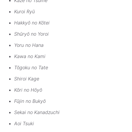
Kaze no Tsume
Kuroi Ryū
Hakkyō no Kōtei
Shūryō no Yoroi
Yoru no Hana
Kawa no Kami
Tōgoku no Tate
Shiroi Kage
Kōri no Hōyō
Fūjin no Bukyō
Sekai no Kanadzuchi
Aoi Tsuki