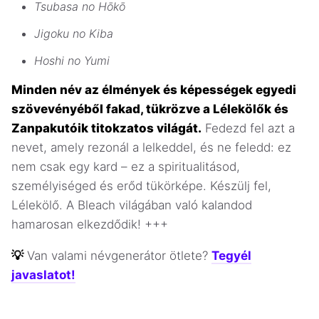
Tsubasa no Hōkō
Jigoku no Kiba
Hoshi no Yumi
Minden név az élmények és képességek egyedi
szövevényéből fakad, tükrözve a Lélekölők és
Zanpakutóik titokzatos világát.
Fedezd fel azt a
nevet, amely rezonál a lelkeddel, és ne feledd: ez
nem csak egy kard – ez a spiritualitásod,
személyiséged és erőd tükörképe. Készülj fel,
Lélekölő. A Bleach világában való kalandod
hamarosan elkezdődik! +++
💡
Van valami névgenerátor ötlete?
Tegyél
javaslatot!