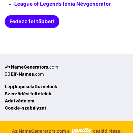
League of Legends Ionia Névgenerátor
Fedezz fel többet!
✍️ NameGenerators
.com
🧝‍♀️ Elf-Names
.com
Lépj kapcsolatba velünk
Szerződési feltételek
Adatvédelem
Cookie-szabályzat
Az NameGenerators.com a
család része.