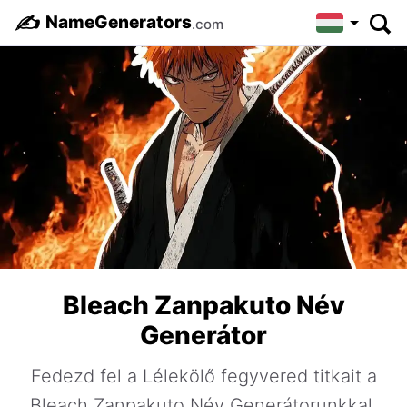
✍️
NameGenerators
.com
Bleach Zanpakuto Név
Generátor
Fedezd fel a Lélekölő fegyvered titkait a
Bleach Zanpakuto Név Generátorunkkal.