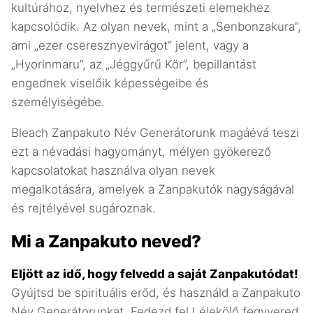
kultúrához, nyelvhez és természeti elemekhez
kapcsolódik. Az olyan nevek, mint a „Senbonzakura”,
ami „ezer cseresznyevirágot” jelent, vagy a
„Hyorinmaru”, az „Jéggyűrű Kör”, bepillantást
engednek viselőik képességeibe és
személyiségébe.
Bleach Zanpakuto Név Generátorunk magáévá teszi
ezt a névadási hagyományt, mélyen gyökerező
kapcsolatokat használva olyan nevek
megalkotására, amelyek a Zanpakutók nagyságával
és rejtélyével sugároznak.
Mi a Zanpakuto neved?
Eljött az idő, hogy felvedd a saját Zanpakutódat!
Gyújtsd be spirituális erőd, és használd a Zanpakuto
Név Generátorunkat. Fedezd fel Lélekölő fegyvered