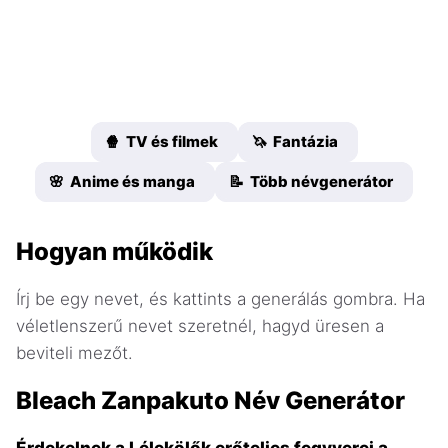
🍿 TV és filmek
🦄 Fantázia
🌸 Anime és manga
📝 Több névgenerátor
Hogyan működik
Írj be egy nevet, és kattints a generálás gombra. Ha
véletlenszerű nevet szeretnél, hagyd üresen a
beviteli mezőt.
Bleach Zanpakuto Név Generátor