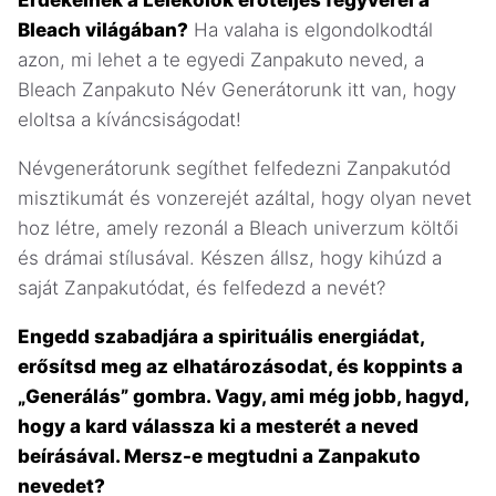
Érdekelnek a Lélekölők erőteljes fegyverei a
Bleach világában?
Ha valaha is elgondolkodtál
azon, mi lehet a te egyedi Zanpakuto neved, a
Bleach Zanpakuto Név Generátorunk itt van, hogy
eloltsa a kíváncsiságodat!
Névgenerátorunk segíthet felfedezni Zanpakutód
misztikumát és vonzerejét azáltal, hogy olyan nevet
hoz létre, amely rezonál a Bleach univerzum költői
és drámai stílusával. Készen állsz, hogy kihúzd a
saját Zanpakutódat, és felfedezd a nevét?
Engedd szabadjára a spirituális energiádat,
erősítsd meg az elhatározásodat, és koppints a
„Generálás” gombra. Vagy, ami még jobb, hagyd,
hogy a kard válassza ki a mesterét a neved
beírásával. Mersz-e megtudni a Zanpakuto
nevedet?