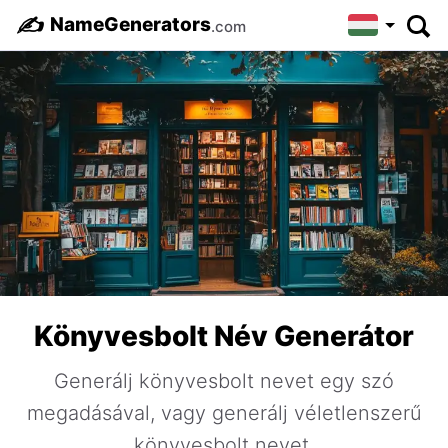
✍️
NameGenerators
.com
Könyvesbolt Név Generátor
Generálj könyvesbolt nevet egy szó
megadásával, vagy generálj véletlenszerű
könyvesbolt nevet.