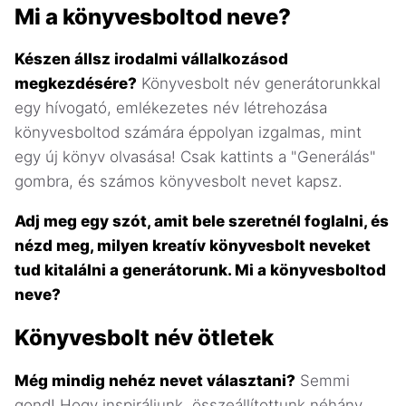
Mi a könyvesboltod neve?
Készen állsz irodalmi vállalkozásod
megkezdésére?
Könyvesbolt név generátorunkkal
egy hívogató, emlékezetes név létrehozása
könyvesboltod számára éppolyan izgalmas, mint
egy új könyv olvasása! Csak kattints a "Generálás"
gombra, és számos könyvesbolt nevet kapsz.
Adj meg egy szót, amit bele szeretnél foglalni, és
nézd meg, milyen kreatív könyvesbolt neveket
tud kitalálni a generátorunk. Mi a könyvesboltod
neve?
Könyvesbolt név ötletek
Még mindig nehéz nevet választani?
Semmi
gond! Hogy inspiráljunk, összeállítottunk néhány