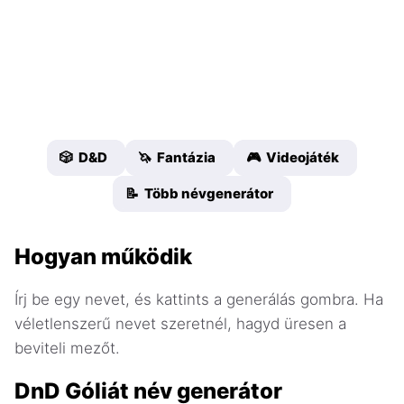
🎲 D&D
🦄 Fantázia
🎮 Videojáték
📝 Több névgenerátor
Hogyan működik
Írj be egy nevet, és kattints a generálás gombra. Ha
véletlenszerű nevet szeretnél, hagyd üresen a
beviteli mezőt.
DnD Góliát név generátor