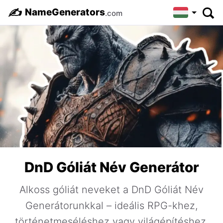
✍️
NameGenerators
.com
DnD Góliát Név Generátor
Alkoss góliát neveket a DnD Góliát Név
Generátorunkkal – ideális RPG-khez,
történetmeséléshez vagy világépítéshez.