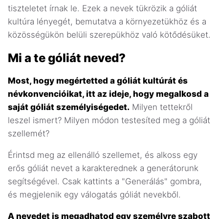
tiszteletet írnak le. Ezek a nevek tükrözik a góliát
kultúra lényegét, bemutatva a környezetükhöz és a
közösségükön belüli szerepükhöz való kötődésüket.
Mi a te góliát neved?
Most, hogy megértetted a góliát kultúrát és
névkonvencióikat, itt az ideje, hogy megalkosd a
saját góliát személyiségedet.
Milyen tettekről
leszel ismert? Milyen módon testesíted meg a góliát
szellemét?
Érintsd meg az ellenálló szellemet, és alkoss egy
erős góliát nevet a karakterednek a generátorunk
segítségével. Csak kattints a "Generálás" gombra,
és megjelenik egy válogatás góliát nevekből.
A nevedet is megadhatod egy személyre szabott