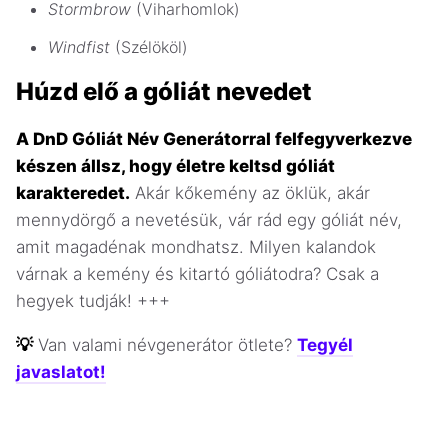
Stormbrow
(Viharhomlok)
Windfist
(Szélököl)
Húzd elő a góliát nevedet
A DnD Góliát Név Generátorral felfegyverkezve
készen állsz, hogy életre keltsd góliát
karakteredet.
Akár kőkemény az öklük, akár
mennydörgő a nevetésük, vár rád egy góliát név,
amit magadénak mondhatsz. Milyen kalandok
várnak a kemény és kitartó góliátodra? Csak a
hegyek tudják! +++
💡
Van valami névgenerátor ötlete?
Tegyél
javaslatot!