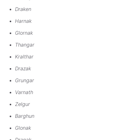
Draken
Harnak
Glornak
Thangar
Kralthar
Drazak
Grungar
Varnath
Zelgur
Barghun
Glonak
Dranak