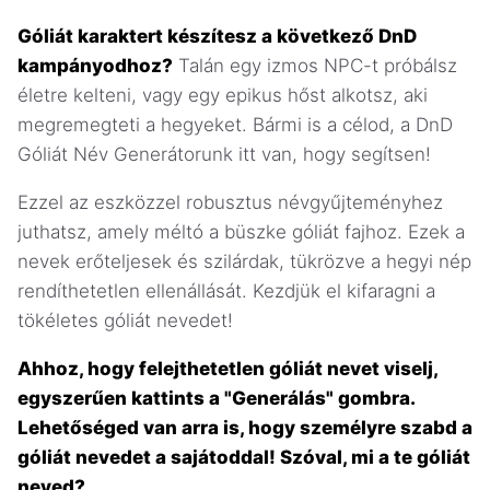
Góliát karaktert készítesz a következő DnD
kampányodhoz?
Talán egy izmos NPC-t próbálsz
életre kelteni, vagy egy epikus hőst alkotsz, aki
megremegteti a hegyeket. Bármi is a célod, a DnD
Góliát Név Generátorunk itt van, hogy segítsen!
Ezzel az eszközzel robusztus névgyűjteményhez
juthatsz, amely méltó a büszke góliát fajhoz. Ezek a
nevek erőteljesek és szilárdak, tükrözve a hegyi nép
rendíthetetlen ellenállását. Kezdjük el kifaragni a
tökéletes góliát nevedet!
Ahhoz, hogy felejthetetlen góliát nevet viselj,
egyszerűen kattints a "Generálás" gombra.
Lehetőséged van arra is, hogy személyre szabd a
góliát nevedet a sajátoddal! Szóval, mi a te góliát
neved?