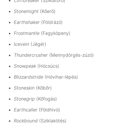
Cliffbreaker
(Sziklatörő)
Stonemight
(Kőerő)
Earthshaker
(Földrázó)
Frostmantle
(Fagyköpeny)
Icevein
(Jégér)
Thundercrusher
(Mennydörgés-zúzó)
Snowpeak
(Hócsúcs)
Blizzardstride
(Hóvihar-lépés)
Stoneskin
(Kőbőr)
Stonegrip
(Kőfogás)
Earthcaller
(Földhívó)
Rockbound
(Sziklakötés)