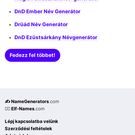
DnD Ember Név Generátor
Drüád Név Generátor
DnD Ezüstsárkány Névgenerátor
Fedezz fel többet!
✍️ NameGenerators
.com
🧝‍♀️ Elf-Names
.com
Lépj kapcsolatba velünk
Szerződési feltételek