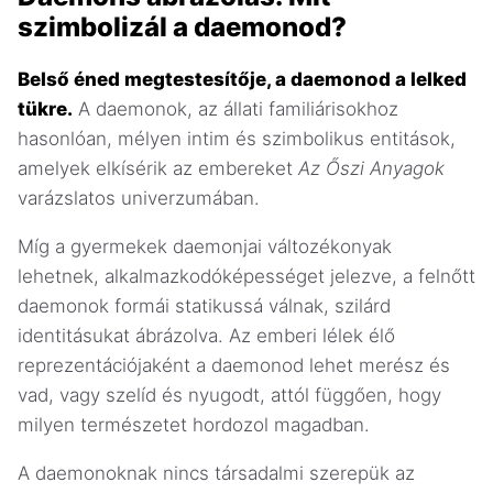
szimbolizál a daemonod?
Belső éned megtestesítője, a daemonod a lelked
tükre.
A daemonok, az állati familiárisokhoz
hasonlóan, mélyen intim és szimbolikus entitások,
amelyek elkísérik az embereket
Az Őszi Anyagok
varázslatos univerzumában.
Míg a gyermekek daemonjai változékonyak
lehetnek, alkalmazkodóképességet jelezve, a felnőtt
daemonok formái statikussá válnak, szilárd
identitásukat ábrázolva. Az emberi lélek élő
reprezentációjaként a daemonod lehet merész és
vad, vagy szelíd és nyugodt, attól függően, hogy
milyen természetet hordozol magadban.
A daemonoknak nincs társadalmi szerepük az