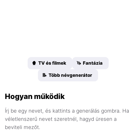
🍿 TV és filmek
🦄 Fantázia
📝 Több névgenerátor
Hogyan működik
Írj be egy nevet, és kattints a generálás gombra. Ha
véletlenszerű nevet szeretnél, hagyd üresen a
beviteli mezőt.