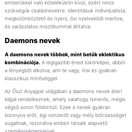
emberükkel való kötelékükön kívül, ezért nincs
szükségük családnevekre. Identitásuk individualista,
megkülönböztető és nyers, ősi nyelvekből merítve,
és varázslatos misztikummal átitatva.
Daemons nevek
A daemons nevek többek, mint betűk eklektikus
kombinációja.
A legigazibb éned tükörképei, abból
a lényegből alkotva, ami te vagy, lírai és gyakran
klasszikus minőséggel.
Az Őszi Anyagok
világában a daemons nevek éteri
bájjal rendelkeznek, amely valahogy ismerős, mégis
végső soron földöntúli. Ezek a nevek gyakran
bizonyos erőt, égi vonzerőt vagy mély bölcsességet
sugallnak, rezonálva emberi társaik alapvető
személyiségjegyeivel.