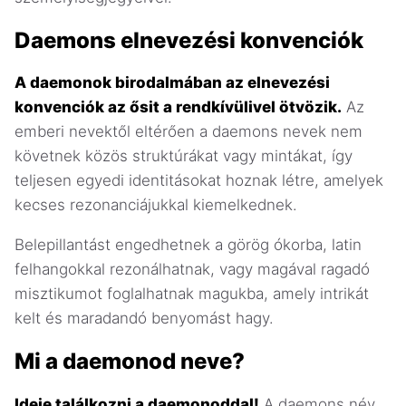
Daemons elnevezési konvenciók
A daemonok birodalmában az elnevezési
konvenciók az ősit a rendkívülivel ötvözik.
Az
emberi nevektől eltérően a daemons nevek nem
követnek közös struktúrákat vagy mintákat, így
teljesen egyedi identitásokat hoznak létre, amelyek
kecses rezonanciájukkal kiemelkednek.
Belepillantást engedhetnek a görög ókorba, latin
felhangokkal rezonálhatnak, vagy magával ragadó
misztikumot foglalhatnak magukba, amely intrikát
kelt és maradandó benyomást hagy.
Mi a daemonod neve?
Ideje találkozni a daemonoddal!
A daemons név