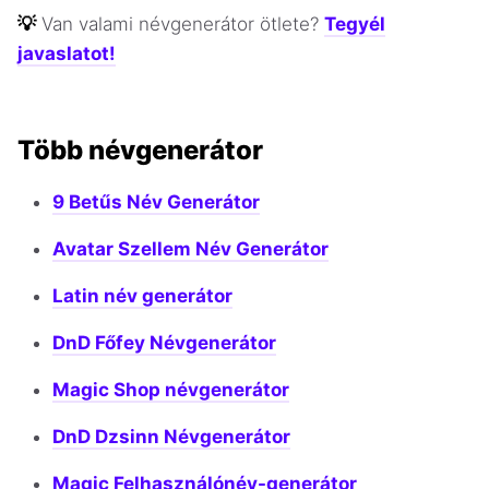
💡
Van valami névgenerátor ötlete?
Tegyél
javaslatot!
Több névgenerátor
9 Betűs Név Generátor
Avatar Szellem Név Generátor
Latin név generátor
DnD Főfey Névgenerátor
Magic Shop névgenerátor
DnD Dzsinn Névgenerátor
Magic Felhasználónév-generátor