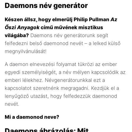
Daemons név generátor
Készen állsz, hogy elmerülj Philip Pullman
Az
Őszi Anyagok
című művének misztikus
világába?
Daemons név generátorunk segít
felfedezni belső daemonod nevét – a lelked külső
megnyilvánulását!
A daemon elnevezési folyamat tükrözi az ember
egyedi személyiségét, a név mélyen kapcsolódik az
emberi lélekhez. Névgenerátorunkkal ezt a
kapcsolatot szeretnénk megragadni. Kezdjük el a
lenyűgöző utazást, hogy felfedezzük daemonod
nevét.
Mi a daemonod neve?
Daemons ábrázolás: Mit