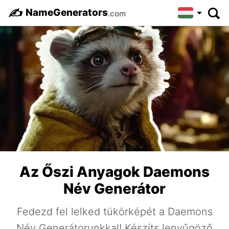
✍️
NameGenerators
.com
Az Őszi Anyagok Daemons
Név Generátor
Fedezd fel lelked tükörképét a Daemons
Név Generátorunkkal! Készíts lenyűgöző