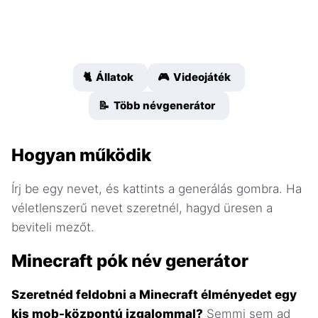
🐈 Állatok
🎮 Videojáték
📝 Több névgenerátor
Hogyan működik
Írj be egy nevet, és kattints a generálás gombra. Ha
véletlenszerű nevet szeretnél, hagyd üresen a
beviteli mezőt.
Minecraft pók név generátor
Szeretnéd feldobni a Minecraft élményedet egy
kis mob-központú izgalommal?
Semmi sem ad