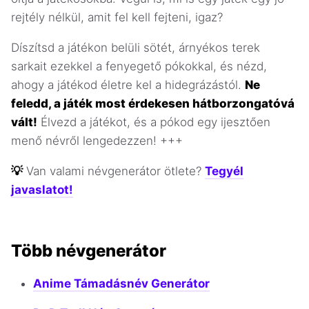
rejtély nélkül, amit fel kell fejteni, igaz?
Díszítsd a játékon belüli sötét, árnyékos terek
sarkait ezekkel a fenyegető pókokkal, és nézd,
ahogy a játékod életre kel a hidegrázástól.
Ne
feledd, a játék most érdekesen hátborzongatóvá
vált!
Élvezd a játékot, és a pókod egy ijesztően
menő névről lengedezzen! +++
💡
Van valami névgenerátor ötlete?
Tegyél
javaslatot!
Több névgenerátor
Anime Támadásnév Generátor