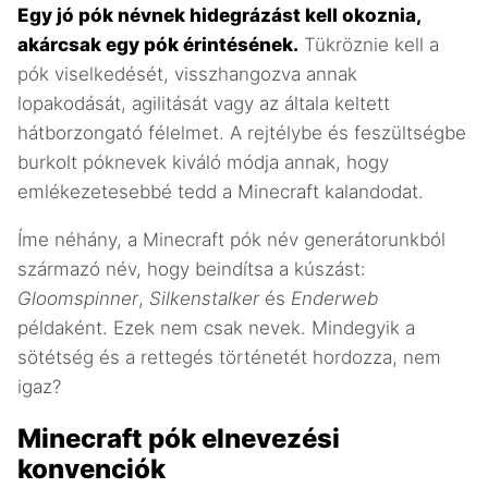
Egy jó pók névnek hidegrázást kell okoznia,
akárcsak egy pók érintésének.
Tükröznie kell a
pók viselkedését, visszhangozva annak
lopakodását, agilitását vagy az általa keltett
hátborzongató félelmet. A rejtélybe és feszültségbe
burkolt póknevek kiváló módja annak, hogy
emlékezetesebbé tedd a Minecraft kalandodat.
Íme néhány, a Minecraft pók név generátorunkból
származó név, hogy beindítsa a kúszást:
Gloomspinner
,
Silkenstalker
és
Enderweb
példaként. Ezek nem csak nevek. Mindegyik a
sötétség és a rettegés történetét hordozza, nem
igaz?
Minecraft pók elnevezési
konvenciók