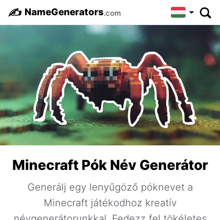
✍️
NameGenerators
.com
Minecraft Pók Név Generátor
Generálj egy lenyűgöző póknevet a
Minecraft játékodhoz kreatív
névgenerátorunkkal. Fedezz fel tökéletes