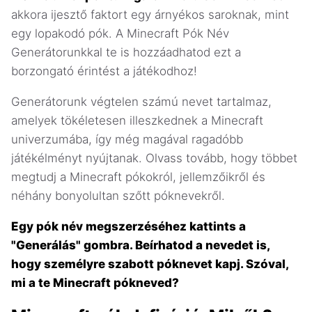
akkora ijesztő faktort egy árnyékos saroknak, mint
egy lopakodó pók. A Minecraft Pók Név
Generátorunkkal te is hozzáadhatod ezt a
borzongató érintést a játékodhoz!
Generátorunk végtelen számú nevet tartalmaz,
amelyek tökéletesen illeszkednek a Minecraft
univerzumába, így még magával ragadóbb
játékélményt nyújtanak. Olvass tovább, hogy többet
megtudj a Minecraft pókokról, jellemzőikről és
néhány bonyolultan szőtt póknevekről.
Egy pók név megszerzéséhez kattints a
"Generálás" gombra. Beírhatod a nevedet is,
hogy személyre szabott póknevet kapj. Szóval,
mi a te Minecraft pókneved?