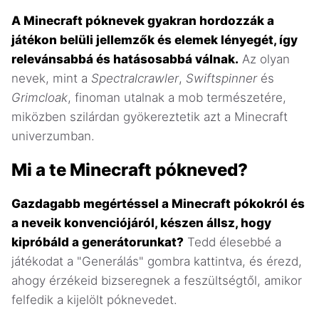
A Minecraft póknevek gyakran hordozzák a
játékon belüli jellemzők és elemek lényegét, így
relevánsabbá és hatásosabbá válnak.
Az olyan
nevek, mint a
Spectralcrawler
,
Swiftspinner
és
Grimcloak
, finoman utalnak a mob természetére,
miközben szilárdan gyökereztetik azt a Minecraft
univerzumban.
Mi a te Minecraft pókneved?
Gazdagabb megértéssel a Minecraft pókokról és
a neveik konvenciójáról, készen állsz, hogy
kipróbáld a generátorunkat?
Tedd élesebbé a
játékodat a "Generálás" gombra kattintva, és érezd,
ahogy érzékeid bizseregnek a feszültségtől, amikor
felfedik a kijelölt póknevedet.