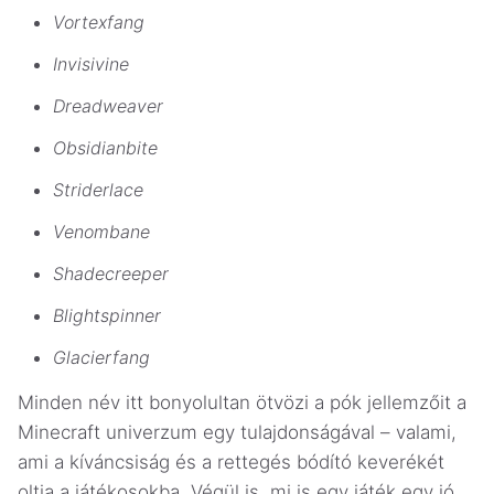
Vortexfang
Invisivine
Dreadweaver
Obsidianbite
Striderlace
Venombane
Shadecreeper
Blightspinner
Glacierfang
Minden név itt bonyolultan ötvözi a pók jellemzőit a
Minecraft univerzum egy tulajdonságával – valami,
ami a kíváncsiság és a rettegés bódító keverékét
oltja a játékosokba. Végül is, mi is egy játék egy jó