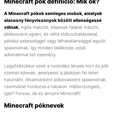
Minecraft pók definíció: Mik ők?
A Minecraft pókok semleges mobok, amelyek
alacsony fényviszonyok között ellenségessé
válnak.
Agilis mászók, képesek falakat mászni,
játékosokra ugrani, és néha státuszhatásokkal,
például sebességgel vagy láthatatlansággal együtt
spawnolnak, így minden találkozás velük
adrenalinnal teli esemény.
Legyőzésükkor ezek a nyolclábú lények húrt és pók
szemet ejtenek, amelyeket a játékban fel lehet
használni. Alkalmanként póklovasként spawnolnak,
csontvázat hordozva a hátukon. Hátborzongató,
igaz? Persze, de ez annyira Minecraft!
Minecraft póknevek