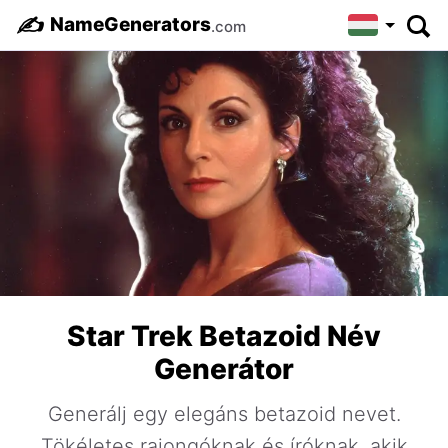
✍️
NameGenerators
.com
Star Trek Betazoid Név
Generátor
Generálj egy elegáns betazoid nevet.
Tökéletes rajongóknak és íróknak, akik