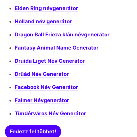
Elden Ring névgenerátor
Holland név generátor
Dragon Ball Frieza klán névgenerátor
Fantasy Animal Name Generator
Druida Liget Név Generátor
Drüád Név Generátor
Facebook Név Generátor
Falmer Névgenerátor
Tündérváros Név Generátor
Fedezz fel többet!