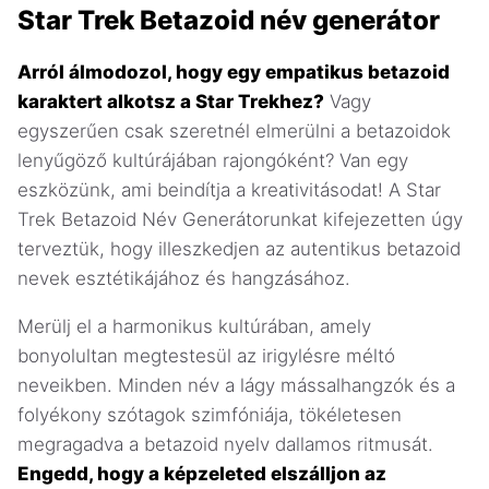
Star Trek Betazoid név generátor
Arról álmodozol, hogy egy empatikus betazoid
karaktert alkotsz a Star Trekhez?
Vagy
egyszerűen csak szeretnél elmerülni a betazoidok
lenyűgöző kultúrájában rajongóként? Van egy
eszközünk, ami beindítja a kreativitásodat! A Star
Trek Betazoid Név Generátorunkat kifejezetten úgy
terveztük, hogy illeszkedjen az autentikus betazoid
nevek esztétikájához és hangzásához.
Merülj el a harmonikus kultúrában, amely
bonyolultan megtestesül az irigylésre méltó
neveikben. Minden név a lágy mássalhangzók és a
folyékony szótagok szimfóniája, tökéletesen
megragadva a betazoid nyelv dallamos ritmusát.
Engedd, hogy a képzeleted elszálljon az