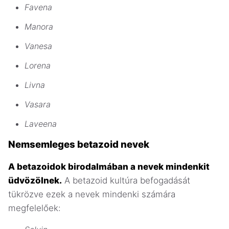
Favena
Manora
Vanesa
Lorena
Livna
Vasara
Laveena
Nemsemleges betazoid nevek
A betazoidok birodalmában a nevek mindenkit
üdvözölnek.
A betazoid kultúra befogadását
tükrözve ezek a nevek mindenki számára
megfelelőek: