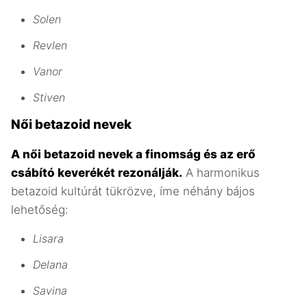
Solen
Revlen
Vanor
Stiven
Női betazoid nevek
A női betazoid nevek a finomság és az erő
csábító keverékét rezonálják.
A harmonikus
betazoid kultúrát tükrözve, íme néhány bájos
lehetőség:
Lisara
Delana
Savina