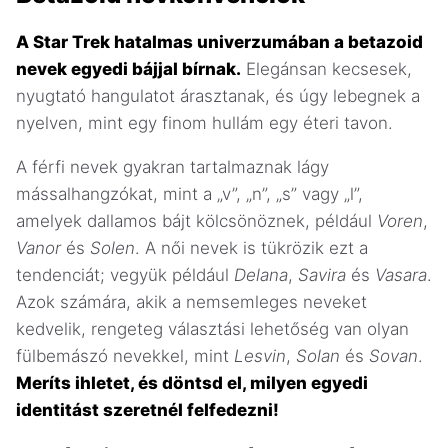
A Star Trek hatalmas univerzumában a betazoid
nevek egyedi bájjal bírnak.
Elegánsan kecsesek,
nyugtató hangulatot árasztanak, és úgy lebegnek a
nyelven, mint egy finom hullám egy éteri tavon.
A férfi nevek gyakran tartalmaznak lágy
mássalhangzókat, mint a „v”, „n”, „s” vagy „l”,
amelyek dallamos bájt kölcsönöznek, például
Voren
,
Vanor
és
Solen
. A női nevek is tükrözik ezt a
tendenciát; vegyük például
Delana
,
Savira
és
Vasara
.
Azok számára, akik a nemsemleges neveket
kedvelik, rengeteg választási lehetőség van olyan
fülbemászó nevekkel, mint
Lesvin
,
Solan
és
Sovan
.
Meríts ihletet, és döntsd el, milyen egyedi
identitást szeretnél felfedezni!