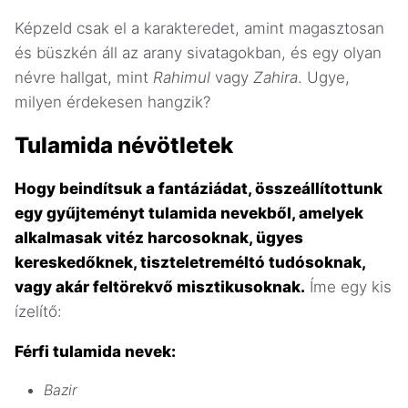
Képzeld csak el a karakteredet, amint magasztosan
és büszkén áll az arany sivatagokban, és egy olyan
névre hallgat, mint
Rahimul
vagy
Zahira
. Ugye,
milyen érdekesen hangzik?
Tulamida névötletek
Hogy beindítsuk a fantáziádat, összeállítottunk
egy gyűjteményt tulamida nevekből, amelyek
alkalmasak vitéz harcosoknak, ügyes
kereskedőknek, tiszteletreméltó tudósoknak,
vagy akár feltörekvő misztikusoknak.
Íme egy kis
ízelítő:
Férfi tulamida nevek:
Bazir