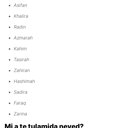
Asifan
Khalira
Radin
Azmarah
Kahim
Tasirah
Zahiran
Hashimah
Sadira
Faraq
Zarina
Mi a te tulamida neved?