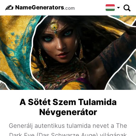
✍️
NameGenerators
.com
A Sötét Szem Tulamida
Névgenerátor
Generálj autentikus tulamida nevet a The
Dark Eye (Das Schwarze Auge) világának