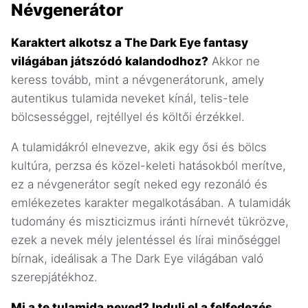
Névgenerátor
Karaktert alkotsz a The Dark Eye fantasy
világában játszódó kalandodhoz?
Akkor ne
keress tovább, mint a névgenerátorunk, amely
autentikus tulamida neveket kínál, telis-tele
bölcsességgel, rejtéllyel és költői érzékkel.
A tulamidákról elnevezve, akik egy ősi és bölcs
kultúra, perzsa és közel-keleti hatásokból merítve,
ez a névgenerátor segít neked egy rezonáló és
emlékezetes karakter megalkotásában. A tulamidák
tudomány és miszticizmus iránti hírnevét tükrözve,
ezek a nevek mély jelentéssel és lírai minőséggel
bírnak, ideálisak a The Dark Eye világában való
szerepjátékhoz.
Mi a te tulamida neved? Indulj el a felfedezés