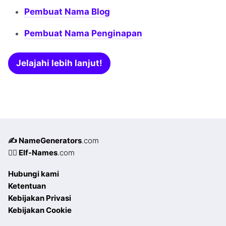
Pembuat Nama Blog
Pembuat Nama Penginapan
Jelajahi lebih lanjut!
✍️ NameGenerators
.com
🧝‍♀️ Elf-Names
.com
Hubungi kami
Ketentuan
Kebijakan Privasi
Kebijakan Cookie