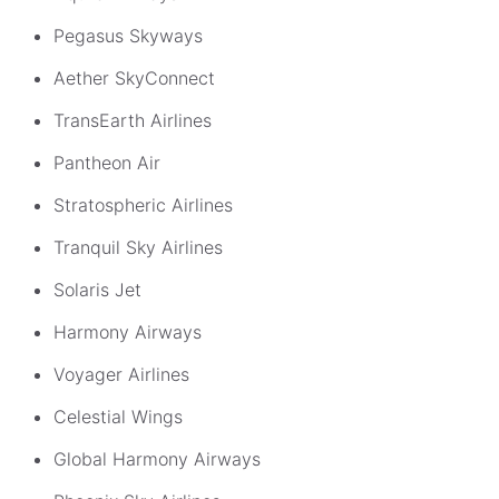
Pegasus Skyways
Aether SkyConnect
TransEarth Airlines
Pantheon Air
Stratospheric Airlines
Tranquil Sky Airlines
Solaris Jet
Harmony Airways
Voyager Airlines
Celestial Wings
Global Harmony Airways