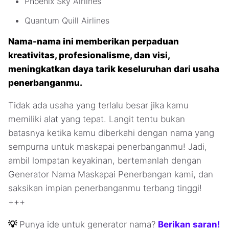
Phoenix Sky Airlines
Quantum Quill Airlines
Nama-nama ini memberikan perpaduan
kreativitas, profesionalisme, dan visi,
meningkatkan daya tarik keseluruhan dari usaha
penerbanganmu.
Tidak ada usaha yang terlalu besar jika kamu
memiliki alat yang tepat. Langit tentu bukan
batasnya ketika kamu diberkahi dengan nama yang
sempurna untuk maskapai penerbanganmu! Jadi,
ambil lompatan keyakinan, bertemanlah dengan
Generator Nama Maskapai Penerbangan kami, dan
saksikan impian penerbanganmu terbang tinggi!
+++
💡
Punya ide untuk generator nama?
Berikan saran!