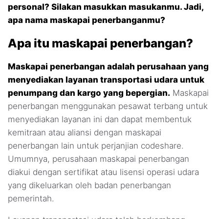
personal? Silakan masukkan masukanmu. Jadi,
apa nama maskapai penerbanganmu?
Apa itu maskapai penerbangan?
Maskapai penerbangan adalah perusahaan yang
menyediakan layanan transportasi udara untuk
penumpang dan kargo yang bepergian.
Maskapai
penerbangan menggunakan pesawat terbang untuk
menyediakan layanan ini dan dapat membentuk
kemitraan atau aliansi dengan maskapai
penerbangan lain untuk perjanjian codeshare.
Umumnya, perusahaan maskapai penerbangan
diakui dengan sertifikat atau lisensi operasi udara
yang dikeluarkan oleh badan penerbangan
pemerintah.