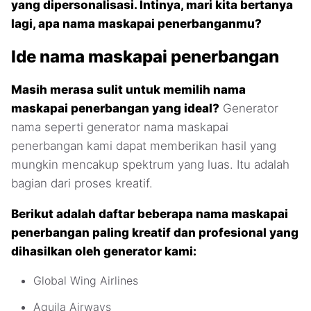
yang dipersonalisasi. Intinya, mari kita bertanya
lagi, apa nama maskapai penerbanganmu?
Ide nama maskapai penerbangan
Masih merasa sulit untuk memilih nama
maskapai penerbangan yang ideal?
Generator
nama seperti generator nama maskapai
penerbangan kami dapat memberikan hasil yang
mungkin mencakup spektrum yang luas. Itu adalah
bagian dari proses kreatif.
Berikut adalah daftar beberapa nama maskapai
penerbangan paling kreatif dan profesional yang
dihasilkan oleh generator kami:
Global Wing Airlines
Aquila Airways