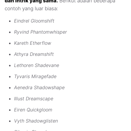
dan intrik yang sama.
Berikut adalah beberapa
contoh yang luar biasa:
Eindrel Gloomshift
Ryvind Phantomwhisper
Kareth Etherflow
Athyra Dreamshift
Lethoren Shadevane
Tyvaris Miragefade
Aenedra Shadowshape
Illust Dreamscape
Eiren Quickgloom
Vyth Shadowglisten