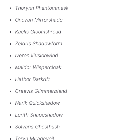
Thorynn Phantommask
Onovan Mirrorshade
Kaelis Gloomshroud
Zeldris Shadowform
Iveron Illusionwind
Maldor Wispercloak
Hathor Darkrift
Craevis Glimmerblend
Narik Quickshadow
Lerith Shapeshadow
Solvaris Ghosthush
Teryn Mirageveil