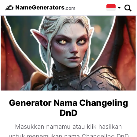
✍️
NameGenerators
.com
Generator Nama Changeling
DnD
Masukkan namamu atau klik hasilkan
untuk menemukan nama Changeling DnD