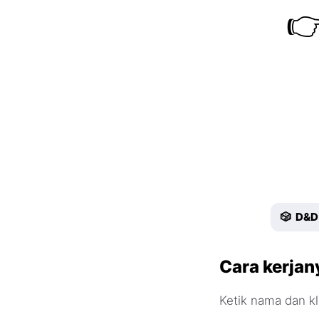

🎲 D&D
Cara kerjan
Ketik nama dan kl