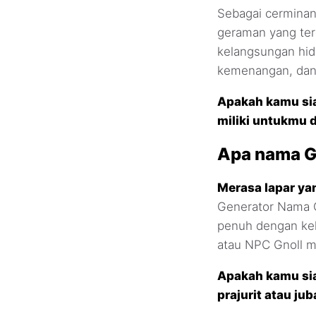
Sebagai cerminan 
geraman yang terd
kelangsungan hi
kemenangan, dan 
Apakah kamu sia
miliki untukmu 
Apa nama G
Merasa lapar y
Generator Nama 
penuh dengan kek
atau NPC Gnoll m
Apakah kamu si
prajurit atau j