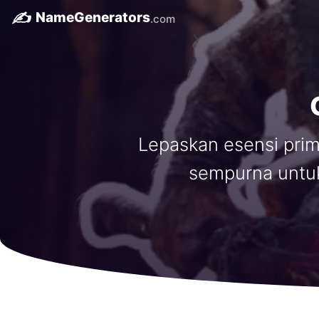
✍️
NameGenerators
.com
Lepaskan esensi pri
sempurna untuk