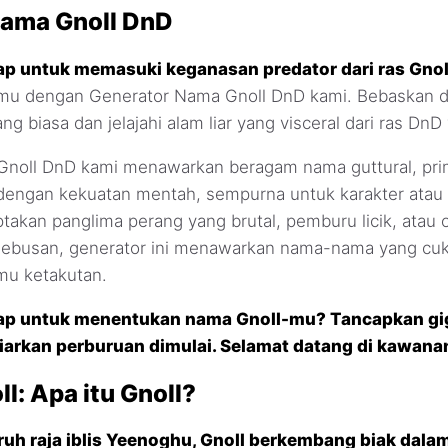
nama Gnoll DnD
p untuk memasuki keganasan predator dari ras Gnol
imu dengan Generator Nama Gnoll DnD kami. Bebaskan dir
ang biasa dan jelajahi alam liar yang visceral dari ras DnD 
noll DnD kami menawarkan beragam nama guttural, prim
dengan kekuatan mentah, sempurna untuk karakter atau
takan panglima perang yang brutal, pemburu licik, atau
ebusan, generator ini menawarkan nama-nama yang cuk
u ketakutan.
ap untuk menentukan nama Gnoll-mu? Tancapkan gi
biarkan perburuan dimulai. Selamat datang di kawana
ll: Apa itu Gnoll?
aruh raja iblis Yeenoghu, Gnoll berkembang biak dal