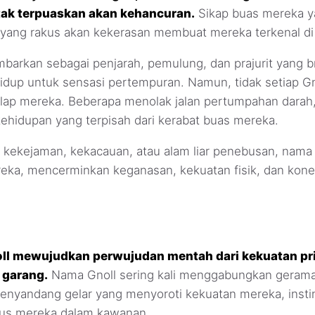
 tak terpuaskan akan kehancuran.
Sikap buas mereka y
yang rakus akan kekerasan membuat mereka terkenal di 
ambarkan sebagai penjarah, pemulung, dan prajurit yang 
idup untuk sensasi pertempuran. Namun, tidak setiap G
elap mereka. Beberapa menolak jalan pertumpahan darah
ehidupan yang terpisah dari kerabat buas mereka.
kekejaman, kekacauan, atau alam liar penebusan, nam
reka, mencerminkan keganasan, kekuatan fisik, dan kon
ll mewujudkan perwujudan mentah dari kekuatan pr
 garang.
Nama Gnoll sering kali menggabungkan geraman
menyandang gelar yang menyoroti kekuatan mereka, inst
tus mereka dalam kawanan.