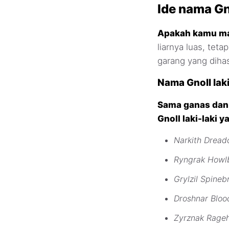
Ide nama Gn
Apakah kamu ma
liarnya luas, tet
garang yang diha
Nama Gnoll laki
Sama ganas dan
Gnoll laki-laki 
Narkith Dread
Ryngrak Howl
Grylzil Spineb
Droshnar Bloo
Zyrznak Rage