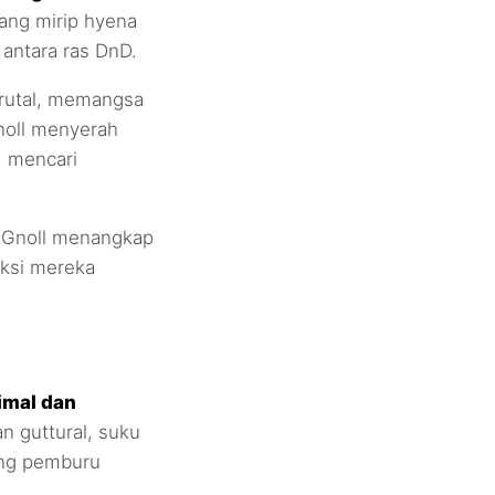
ang mirip hyena
antara ras DnD.
brutal, memangsa
noll menyerah
, mencari
a Gnoll menangkap
eksi mereka
imal dan
 guttural, suku
ing pemburu