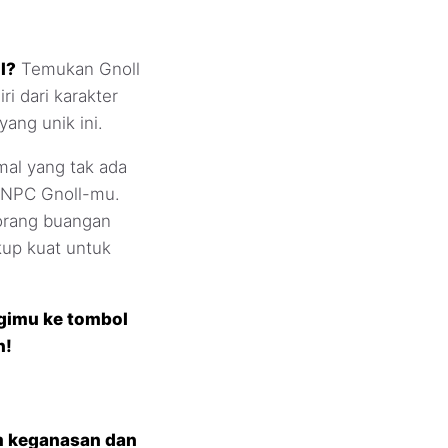
l?
Temukan Gnoll
i dari karakter
yang unik ini.
al yang tak ada
 NPC Gnoll-mu.
 orang buangan
up kuat untuk
gimu ke tombol
n!
am keganasan dan