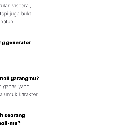
ulan visceral,
api juga bukti
natan,
ng generator
Gnoll garangmu?
g ganas yang
a untuk karakter
h seorang
noll-mu?