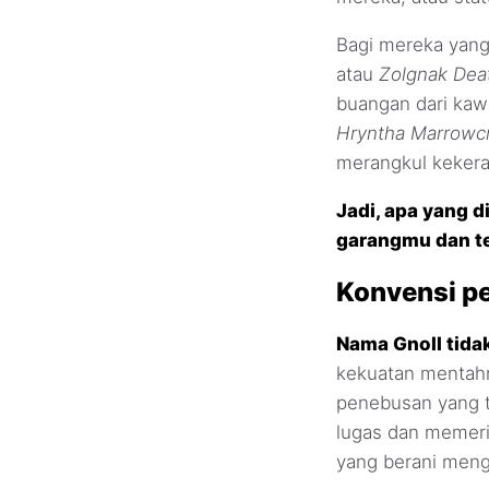
Bagi mereka yang
atau
Zolgnak Dea
buangan dari kawa
Hryntha Marrowc
merangkul kekera
Jadi, apa yang 
garangmu dan te
Konvensi p
Nama Gnoll tida
kekuatan mentahn
penebusan yang t
lugas dan memeri
yang berani men