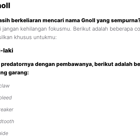
oll
sih berkeliaran mencari nama Gnoll yang sempurna
api jangan kehilangan fokusmu. Berikut adalah beberapa 
silkan khusus untukmu:
-laki
 predatornya dengan pembawanya, berikut adalah b
yang garang:
claw
bleed
reaker
dtooth
hide