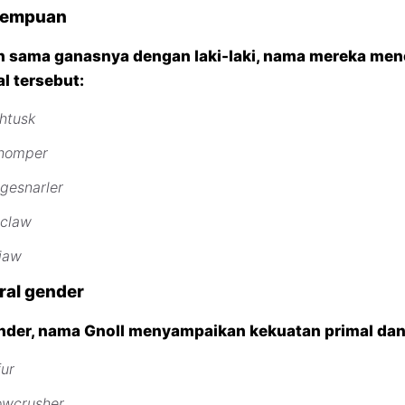
rempuan
n sama ganasnya dengan laki-laki, nama mereka me
l tersebut:
htusk
chomper
gesnarler
mclaw
jaw
ral gender
ender, nama Gnoll menyampaikan kekuatan primal dan 
fur
owcrusher