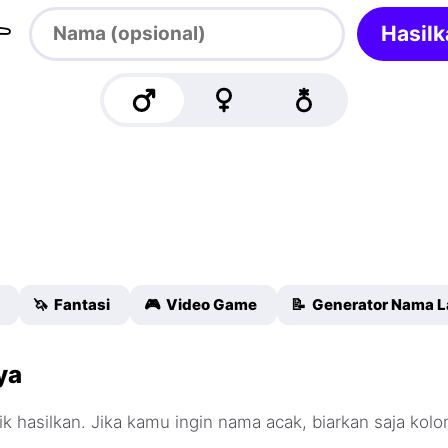

Hasilk
🦄 Fantasi
🎮 Video Game
📝 Generator Nama L
ya
ik hasilkan. Jika kamu ingin nama acak, biarkan saja kol