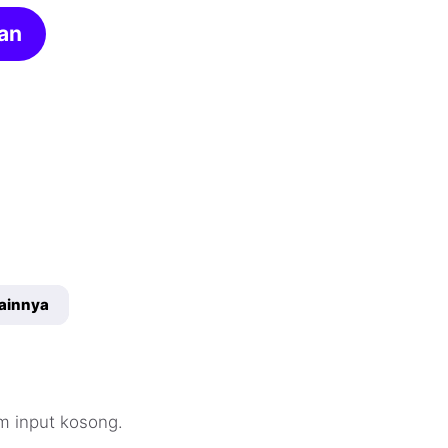
an
ainnya
om input kosong.