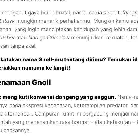
 menganut gaya hidup brutal, nama-nama seperti
Ryngra
thtusk
mungkin menarik perhatianmu. Mungkin kamu ada
nan, yang ingin menciptakan kehidupan yang lebih damai
rusher
atau
Narliga Grimclaw
menunjukkan kekuatan, tetap
san tanpa akal.
dikatakan nama Gnoll-mu tentang dirimu? Temukan id
riakkan namamu ke langit!
enamaan Gnoll
k mengikuti konvensi dongeng yang anggun.
Nama-na
ya pada ekspresi keganasan, keterampilan predator, d
ak terkendali. Campuran rumit ini bergabung menjadi 
ntah yang menanamkan rasa hormat – atau ketakutan –
gucapkannya.