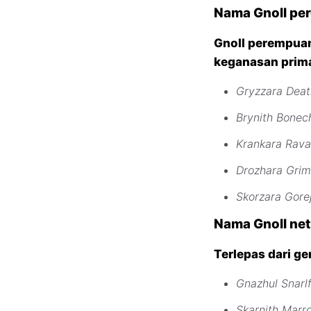
Nama Gnoll pe
Gnoll perempua
keganasan prima
Gryzzara Deat
Brynith Bone
Krankara Rava
Drozhara Gri
Skorzara Gore
Nama Gnoll net
Terlepas dari g
Gnazhul Snarl
Skarnith Marr