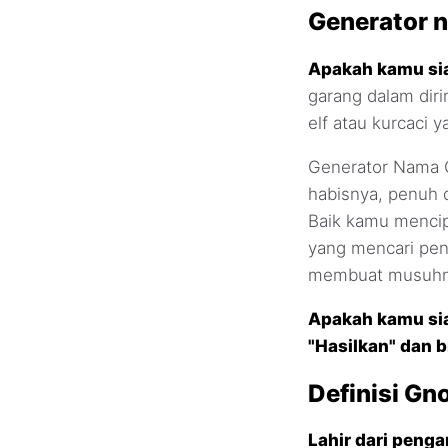
Generator 
Apakah kamu sia
garang dalam dir
elf atau kurcaci y
Generator Nama G
habisnya, penuh 
Baik kamu mencip
yang mencari pen
membuat musuhm
Apakah kamu si
"Hasilkan" dan 
Definisi Gno
Lahir dari peng