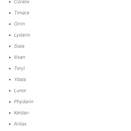
Coralix
Timara
Orrin
Lydarin
Siala
Ilixan
Toryl
Ydala
Lunor
Phydarin
Keldan
Arilax