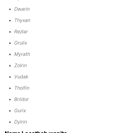
Dwarin
Thyxan
Rezlar
Grulix
Myrath
Zolrin
Vudak
Tholfin
Brildor
Gurix
Dylrin