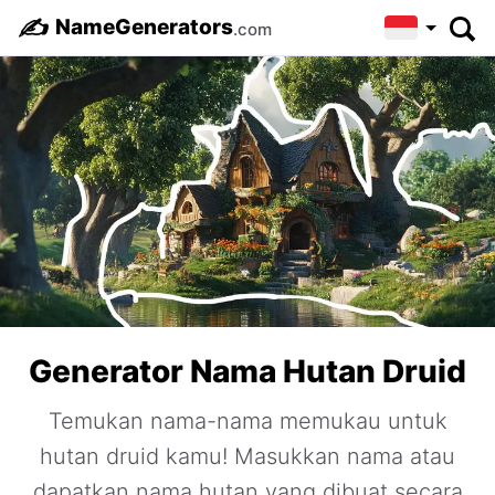
✍️
NameGenerators
.com
Generator Nama Hutan Druid
Temukan nama-nama memukau untuk
hutan druid kamu! Masukkan nama atau
dapatkan nama hutan yang dibuat secara