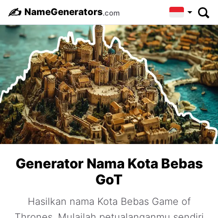
✍️
NameGenerators
.com
Generator Nama Kota Bebas
GoT
Hasilkan nama Kota Bebas Game of
Thrones. Mulailah petualanganmu sendiri