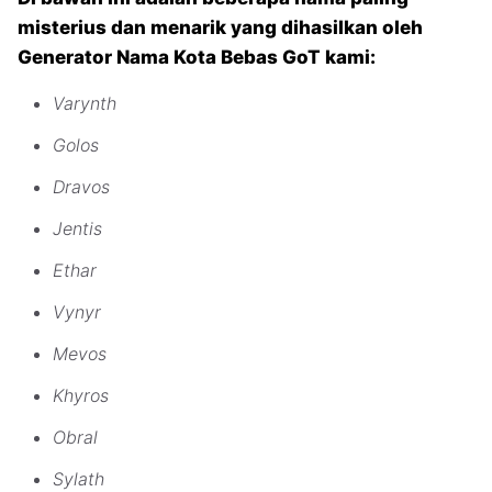
misterius dan menarik yang dihasilkan oleh
Generator Nama Kota Bebas GoT kami:
Varynth
Golos
Dravos
Jentis
Ethar
Vynyr
Mevos
Khyros
Obral
Sylath