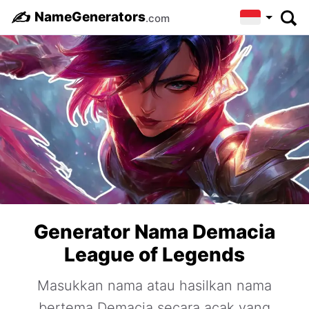
✍️
NameGenerators
.com
Generator Nama Demacia
League of Legends
Masukkan nama atau hasilkan nama
bertema Demacia secara acak yang