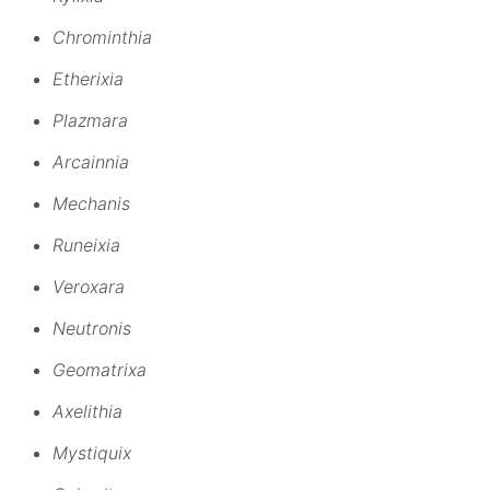
Chrominthia
Etherixia
Plazmara
Arcainnia
Mechanis
Runeixia
Veroxara
Neutronis
Geomatrixa
Axelithia
Mystiquix