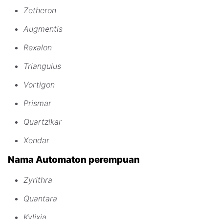
Zetheron
Augmentis
Rexalon
Triangulus
Vortigon
Prismar
Quartzikar
Xendar
Nama Automaton perempuan
Zyrithra
Quantara
Kylixia