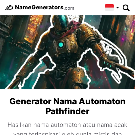
✍️
NameGenerators
.com
Generator Nama Automaton
Pathfinder
Hasilkan nama automaton atau nama acak
yang terinspirasi oleh dunia mistis dan