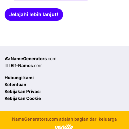
Jelajahi lebih lanjut!
✍️ NameGenerators
.com
🧝‍♀️ Elf-Names
.com
Hubungi kami
Ketentuan
Kebijakan Privasi
Kebijakan Cookie
NameGenerators.com adalah bagian dari keluarga
.