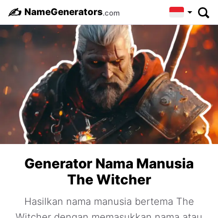
✍️
NameGenerators
.com
Generator Nama Manusia
The Witcher
Hasilkan nama manusia bertema The
Witcher dengan memasukkan nama atau