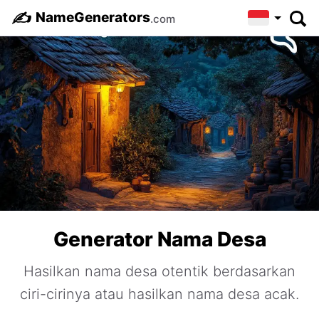
✍️
NameGenerators
.com
Generator Nama Desa
Hasilkan nama desa otentik berdasarkan
ciri-cirinya atau hasilkan nama desa acak.