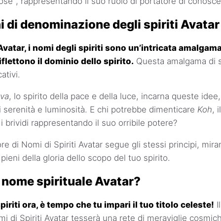
se", rappresentando il suo ruolo di portatore di conosc
 di denominazione degli spiriti Avatar
Avatar, i nomi degli spiriti sono un’intricata amalgama
iflettono il dominio dello spirito.
Questa amalgama di so
ativi.
va
, lo spirito della pace e della luce, incarna queste idee
 serenità e luminosità. E chi potrebbe dimenticare
Koh
, i
i brividi rappresentando il suo orribile potere?
re di Nomi di Spiriti Avatar segue gli stessi principi, mi
 pieni della gloria dello scopo del tuo spirito.
o nome spirituale Avatar?
piriti ora, è tempo che tu impari il tuo titolo celeste!
I
i di Spiriti Avatar tesserà una rete di meraviglie cosmic