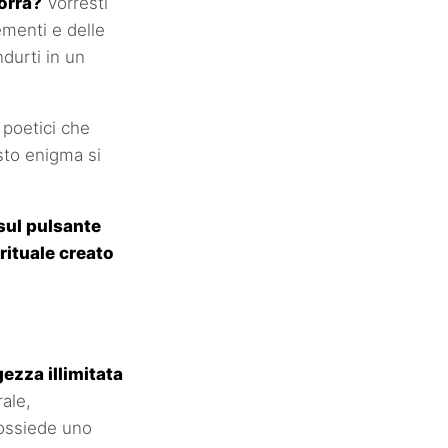
orra?
Vorresti
ementi e delle
durti in un
 poetici che
sto enigma si
 sul pulsante
irituale creato
ezza illimitata
ale,
possiede uno