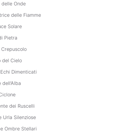
e delle Onde
trice delle Fiamme
uce Solare
di Pietra
l Crepuscolo
 del Cielo
Echi Dimenticati
 dell’Alba
Ciclone
nte dei Ruscelli
e Urla Silenziose
lle Ombre Stellari