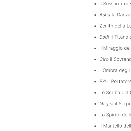
Il Sussurrator
Asha
la Danza
Zenith della L
Bodi
il Titano 
Il Miraggio de
Ciro
il Sovrano
L’Ombra degli 
Eki
il Portatore
Lo Scriba del 
Nagini
il Serpe
Lo Spirito dell
Il Mantello de