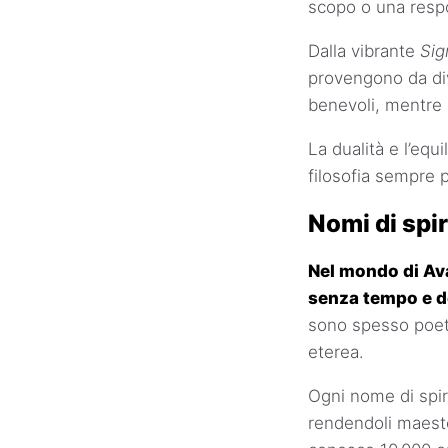
scopo o una respon
Dalla vibrante
Sig
provengono da dive
benevoli, mentre a
La dualità e l’equ
filosofia sempre p
Nomi di spir
Nel mondo di Ava
senza tempo e de
sono spesso poeti
eterea.
Ogni nome di spir
rendendoli maest