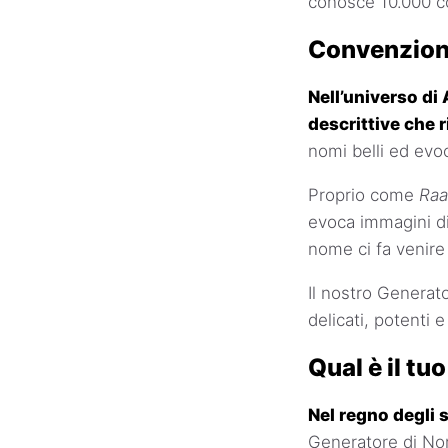
conosce 10.000 co
Convenzioni
Nell’universo di 
descrittive che r
nomi belli ed evoc
Proprio come
Raa
evoca immagini di
nome ci fa venire 
Il nostro Generato
delicati, potenti e
Qual è il tu
Nel regno degli s
Generatore di Nom