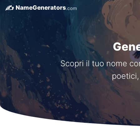
✍️
NameGenerators
.com
Gener
Scopri il tuo nome co
poetici,