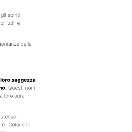
 gli spiriti
, utili e
imonianza della
a loro saggezza
no.
Questi nomi
a loro aura
 stesso,
o, è "Colui che