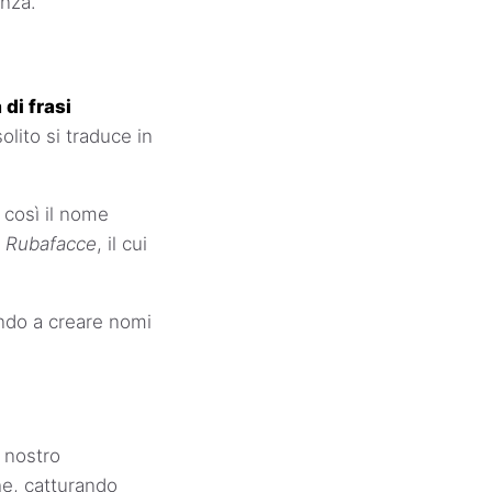
enza.
 di frasi
lito si traduce in
, così il nome
l
Rubafacce
, il cui
rando a creare nomi
l nostro
he, catturando