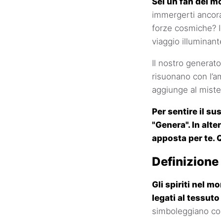
Sei un fan del m
immergerti ancora 
forze cosmiche? Il
viaggio illuminant
Il nostro generato
risuonano con l’a
aggiunge al mister
Per sentire il s
"Genera". In alte
apposta per te. 
Definizione 
Gli spiriti nel 
legati al tessuto
simboleggiano con