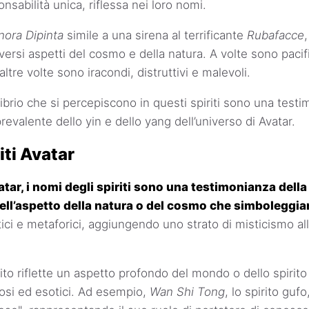
sabilità unica, riflessa nei loro nomi.
nora Dipinta
simile a una sirena al terrificante
Rubafacce
,
rsi aspetti del cosmo e della natura. A volte sono pacifici
ltre volte sono iracondi, distruttivi e malevoli.
ilibrio che si percepiscono in questi spiriti sono una test
revalente dello yin e dello yang dell’universo di Avatar.
iti Avatar
tar, i nomi degli spiriti sono una testimonianza dell
ll’aspetto della natura o del cosmo che simboleggia
ci e metaforici, aggiungendo uno strato di misticismo all
ito riflette un aspetto profondo del mondo o dello spirito
osi ed esotici. Ad esempio,
Wan Shi Tong
, lo spirito guf