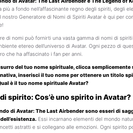
ondo di Avatar: The Last Airbender e The Legend of K
più a fondo nell’affascinante regno degli spiriti, degli el
 nostro Generatore di Nomi di Spiriti Avatar è qui per con
e!
re di nomi può fornirti una vasta gamma di nomi di spiriti
mbiente etereo dell’universo di Avatar. Ogni pezzo di que
o che ha affascinato i fan per anni.
ussurro del tuo nome spirituale, clicca semplicemente
rnativa, inserisci il tuo nome per ottenere un titolo sp
Qual è il tuo nome spirituale Avatar?
di spirito: Cos’è uno spirito in Avatar?
mondo di Avatar: The Last Airbender sono esseri di sagg
 dell’esistenza.
Essi incarnano elementi del mondo natur
cetti astratti e si collegano alle emozioni. Ogni spirito 