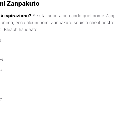
omi Zanpakuto
iù ispirazione?
Se stai ancora cercando quel nome Zanp
 anima, ecco alcuni nomi Zanpakuto squisiti che il nostr
i Bleach ha ideato:
e
ei
oi
e