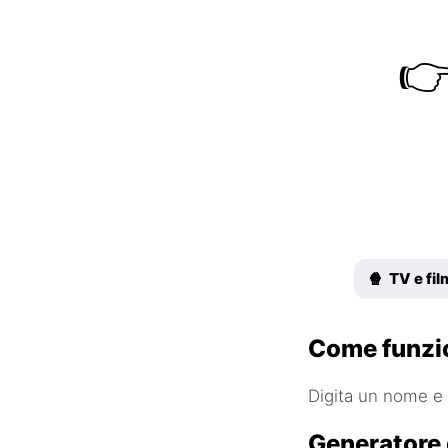

🍿 TV e fil
Come funzi
Digita un nome e 
Generatore 