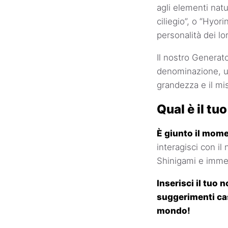
agli elementi natu
ciliegio”, o “Hyori
personalità dei lo
Il nostro Generat
denominazione, ut
grandezza e il mi
Qual è il t
È giunto il mome
interagisci con i
Shinigami e immer
Inserisci il tuo
suggerimenti cas
mondo!