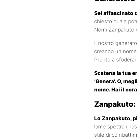
Sei affascinato 
chiesto quale pot
Nomi Zanpakuto di
Il nostro generato
creando un nome c
Pronto a sfoderar
Scatena la tua en
‘Genera’. O, megl
nome. Hai il cor
Zanpakuto: 
Lo Zanpakuto, pi
lame spettrali nas
stile di combatt