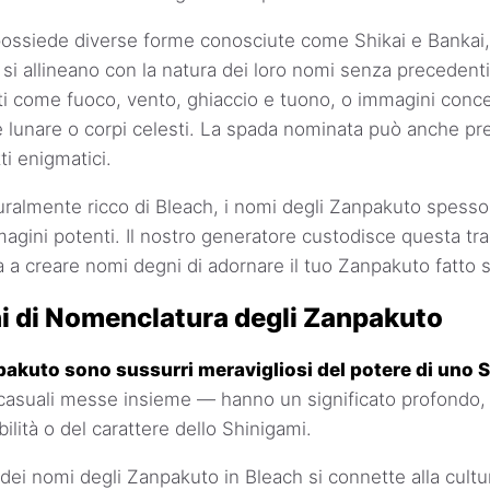
ossiede diverse forme conosciute come Shikai e Bankai
e si allineano con la natura dei loro nomi senza preceden
i come fuoco, vento, ghiaccio e tuono, o immagini concet
lunare o corpi celesti. La spada nominata può anche pr
tti enigmatici.
turalmente ricco di Bleach, i nomi degli Zanpakuto spess
magini potenti. Il nostro generatore custodisce questa tr
a a creare nomi degni di adornare il tuo Zanpakuto fatto 
 di Nomenclatura degli Zanpakuto
pakuto sono sussurri meravigliosi del potere di uno 
casuali messe insieme — hanno un significato profondo,
bilità o del carattere dello Shinigami.
ei nomi degli Zanpakuto in Bleach si connette alla cultura