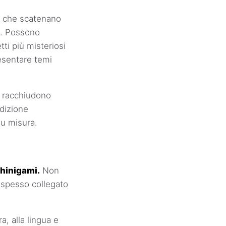
, che scatenano
ti. Possono
ti più misteriosi
esentare temi
o racchiudono
adizione
su misura.
Shinigami.
Non
 spesso collegato
, alla lingua e