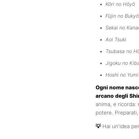
Kōri no Hōyō
Fūjin no Bukyō
Sekai no Kana
Aoi Tsuki
Tsubasa no H
Jigoku no Kib
Hoshi no Yumi
Ogni nome nasce 
arcano degli Shi
anima, e ricorda: 
potere. Preparati
💡
Hai un'idea pe