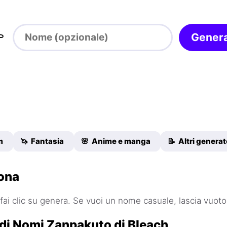

Gener
m
🦄 Fantasia
🌸 Anime e manga
📝 Altri generat
ona
fai clic su genera. Se vuoi un nome casuale, lascia vuoto 
di Nomi Zanpakuto di Bleach