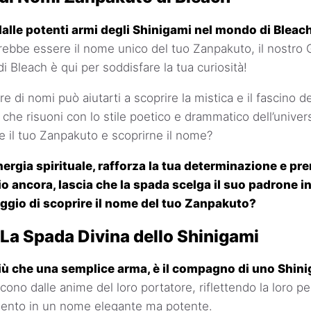
dalle potenti armi degli Shinigami nel mondo di Bleac
rebbe essere il nome unico del tuo Zanpakuto, il nostro 
 Bleach è qui per soddisfare la tua curiosità!
re di nomi può aiutarti a scoprire la mistica e il fascino 
he risuoni con lo stile poetico e drammatico dell’univer
e il tuo Zanpakuto e scoprirne il nome?
ergia spirituale, rafforza la tua determinazione e pre
io ancora, lascia che la spada scelga il suo padrone i
aggio di scoprire il nome del tuo Zanpakuto?
La Spada Divina dello Shinigami
ù che una semplice arma, è il compagno di uno Shini
cono dalle anime del loro portatore, riflettendo la loro per
imento in un nome elegante ma potente.