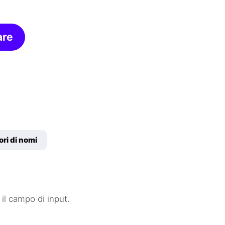
are
ori di nomi
il campo di input.