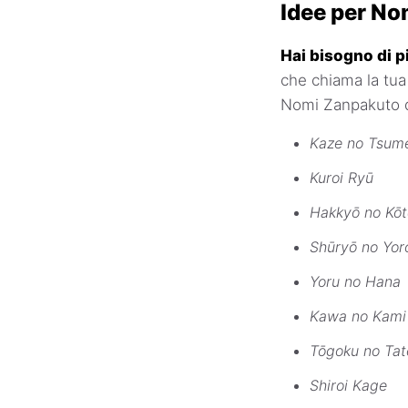
Idee per N
Hai bisogno di p
che chiama la tua
Nomi Zanpakuto d
Kaze no Tsum
Kuroi Ryū
Hakkyō no Kōt
Shūryō no Yor
Yoru no Hana
Kawa no Kami
Tōgoku no Tat
Shiroi Kage