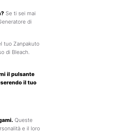
h?
Se ti sei mai
Generatore di
del tuo Zanpakuto
so di Bleach.
mi il pulsante
nserendo il tuo
gami.
Queste
sonalità e il loro