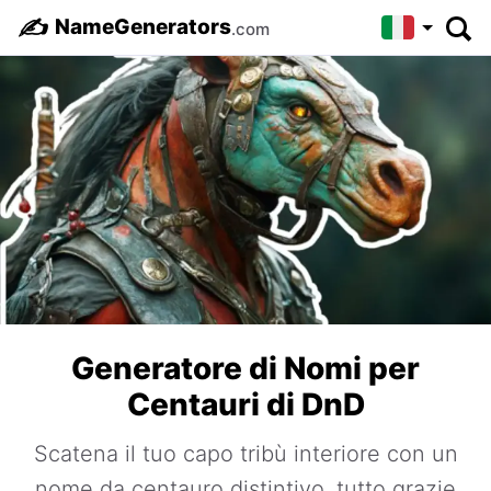
✍️
NameGenerators
.com
Generatore di Nomi per
Centauri di DnD
Scatena il tuo capo tribù interiore con un
nome da centauro distintivo, tutto grazie