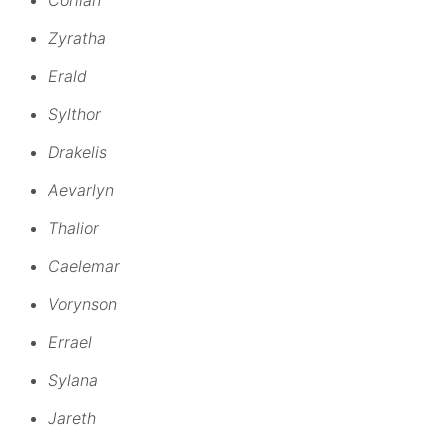
Zyratha
Erald
Sylthor
Drakelis
Aevarlyn
Thalior
Caelemar
Vorynson
Errael
Sylana
Jareth