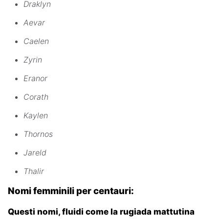
Draklyn
Aevar
Caelen
Zyrin
Eranor
Corath
Kaylen
Thornos
Jareld
Thalir
Nomi femminili per centauri:
Questi nomi, fluidi come la rugiada mattutina