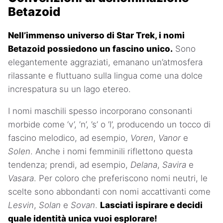
Betazoid
Nell’immenso universo di Star Trek, i nomi
Betazoid possiedono un fascino unico.
Sono
elegantemente aggraziati, emanano un’atmosfera
rilassante e fluttuano sulla lingua come una dolce
increspatura su un lago etereo.
I nomi maschili spesso incorporano consonanti
morbide come ‘v’, ’n’, ’s’ o ’l’, producendo un tocco di
fascino melodico, ad esempio,
Voren
,
Vanor
e
Solen
. Anche i nomi femminili riflettono questa
tendenza; prendi, ad esempio,
Delana
,
Savira
e
Vasara
. Per coloro che preferiscono nomi neutri, le
scelte sono abbondanti con nomi accattivanti come
Lesvin
,
Solan
e
Sovan
.
Lasciati ispirare e decidi
quale identità unica vuoi esplorare!