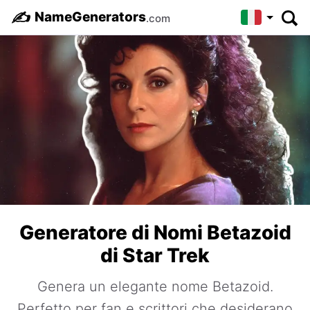
✍️
NameGenerators
.com
Generatore di Nomi Betazoid
di Star Trek
Genera un elegante nome Betazoid.
Perfetto per fan e scrittori che desiderano