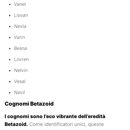
Vanel
Lisvan
Nevla
Varin
Besna
Lovren
Nelvin
Vesal
Navil
Cognomi Betazoid
I cognomi sono l’eco vibrante dell’eredità
Betazoid.
Come identificatori unici, queste