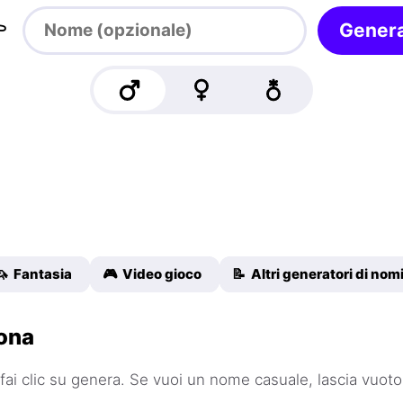

Gener
🦄 Fantasia
🎮 Video gioco
📝 Altri generatori di nom
ona
fai clic su genera. Se vuoi un nome casuale, lascia vuoto 