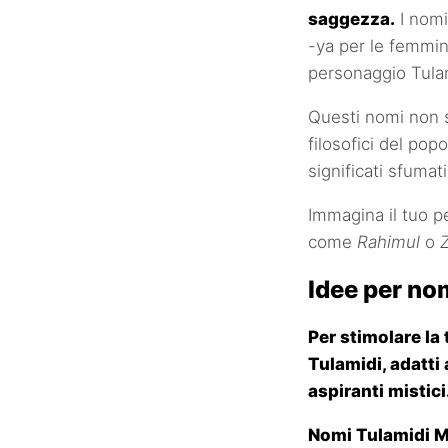
saggezza.
I nomi
-ya per le femmin
personaggio Tula
Questi nomi non so
filosofici del pop
significati sfumati
Immagina il tuo pe
come
Rahimul
o
Idee per no
Per stimolare l
Tulamidi, adatti 
aspiranti mistici
Nomi Tulamidi M