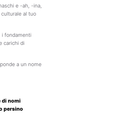
maschi e -ah, -ina,
culturale al tuo
e i fondamenti
e carichi di
risponde a un nome
 di nomi
 o persino