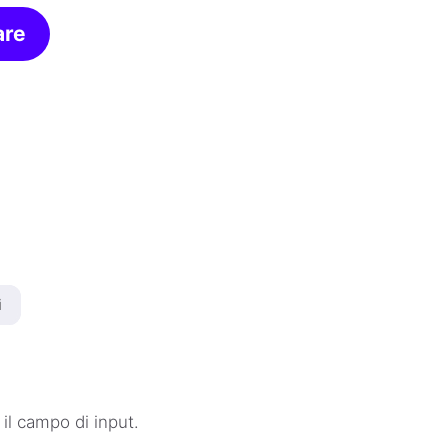
are
i
il campo di input.