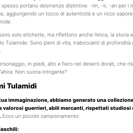
 spesso portano desinenze distintive: -im, -ir, -an per i 
e, aggiungendo un tocco di autenticità e un ricco sapore 
mide.
no solo etichette, ma riflettono anche l’etica, la storia 
olo Tulamide. Sono pieni di vita, traboccanti di profondità 
.
rsonaggio, in piedi, alto e fiero nei deserti dorati, che 
Zahira
. Non suona intrigante?
mi Tulamidi
a tua immaginazione, abbiamo generato una collezione
a valorosi guerrieri, abili mercanti, rispettati studiosi
.
Ecco un piccolo campionamento:
aschili: