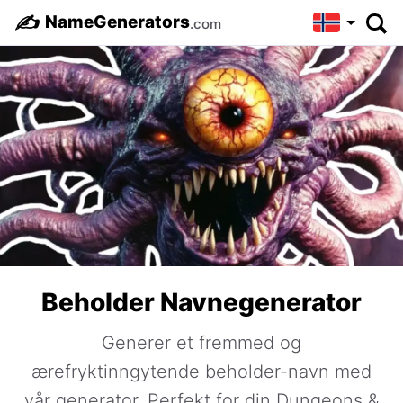
✍️
NameGenerators
.com
Beholder Navnegenerator
Generer et fremmed og
ærefryktinngytende beholder-navn med
vår generator. Perfekt for din Dungeons &