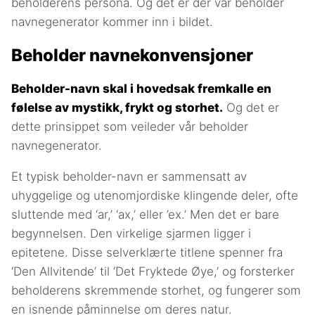
beholderens persona. Og det er der vår beholder
navnegenerator kommer inn i bildet.
Beholder navnekonvensjoner
Beholder-navn skal i hovedsak fremkalle en
følelse av mystikk, frykt og storhet.
Og det er
dette prinsippet som veileder vår beholder
navnegenerator.
Et typisk beholder-navn er sammensatt av
uhyggelige og utenomjordiske klingende deler, ofte
sluttende med ‘ar,’ ‘ax,’ eller ’ex.’ Men det er bare
begynnelsen. Den virkelige sjarmen ligger i
epitetene. Disse selverklærte titlene spenner fra
‘Den Allvitende’ til ‘Det Fryktede Øye,’ og forsterker
beholderens skremmende storhet, og fungerer som
en isnende påminnelse om deres natur.