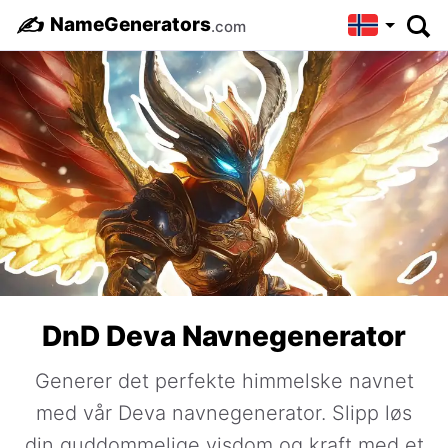
✍️
NameGenerators
.com
DnD Deva Navnegenerator
Generer det perfekte himmelske navnet
med vår Deva navnegenerator. Slipp løs
din guddommelige visdom og kraft med et