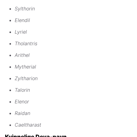
Sylthorin
Elendil
Lyriel
Tholantris
Arithel
Mytherial
Zyltharion
Talorin
Elenor
Raidan
Caeltharast
Kvinnelige Deva-navn