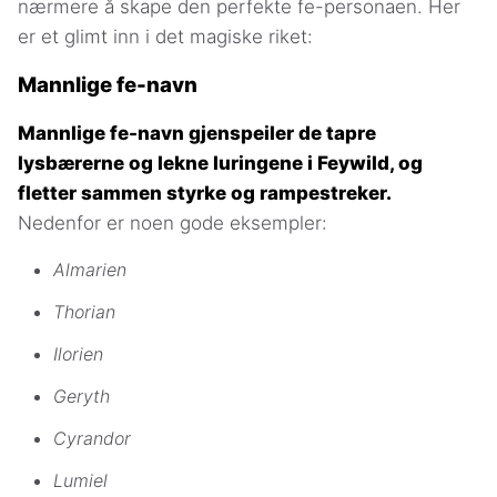
nærmere å skape den perfekte fe-personaen. Her
er et glimt inn i det magiske riket:
Mannlige fe-navn
Mannlige fe-navn gjenspeiler de tapre
lysbærerne og lekne luringene i Feywild, og
fletter sammen styrke og rampestreker.
Nedenfor er noen gode eksempler:
Almarien
Thorian
Ilorien
Geryth
Cyrandor
Lumiel