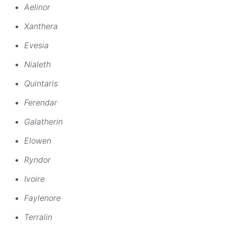
Aelinor
Xanthera
Evesia
Nialeth
Quintaris
Ferendar
Galatherin
Elowen
Ryndor
Ivoire
Faylenore
Terralin