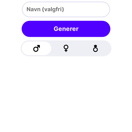
Generer