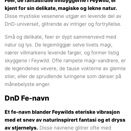
Feer, de fantasifulle innbyggerne i Feywild, er
kjent for sin delikate, magiske og lekne natur.
Disse mystiske vesenene utgjør en levende del av
DnD-universet, glitrende av intriger og fortryllelse.
Små og delikate, feer er dypt sammenvevd med
natur og lys. De legemliggjør selve livets magi,
nærer villmarkens levende farger, og former listig
skyggene i Feywild. Ofte rampete magi-vandrere, er
de legendenes vevere, de tause vokterne av glemte
stier, eller de sprudlende luringene som danser på
månebelyste enger.
DnD Fe-navn
Et fe-navn blander Feywilds eteriske vibrasjon
med et snev av naturinspirert fantasi og et dryss
av stjernelys.
Disse navnene glitrer ofte med