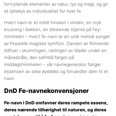
fortryllende elementer av natur, lys og magi, og gir
et lyktelys av individualitet for hver fe.
Hvert navn er et mildt hvisken i vinden, en myk
krusning i bekken, en blinkende stjerne på Fey-
himmelen – hvert fe-navn er en unik melodi sunget
av Feywilds magiske symfoni. Dansen av flimrende
ildfluer i skumringen, raslingen av blader under en
månestråle, den safirblå fargen på
middagshimmelen – vår navnegenerator fanger
essensen av slike øyeblikk og forvandler dem til et
navn.
DnD Fe-navnekonvensjoner
Fe-navn i DnD omfavner deres rampete essens,
deres nærende tilhørighet til naturen, og deres