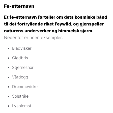
Fe-etternavn
Et fe-etternavn forteller om dets kosmiske bånd
til det fortryllende riket Feywild, og gjenspeiler
naturens underverker og himmelsk sjarm.
Nedenfor er noen eksempler:
Bladvisker
Glødbris
Stjernesnor
Vårdogg
Drømmevisker
Solstråle
Lysblomst