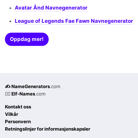
Avatar Ånd Navnegenerator
League of Legends Fae Fawn Navnegenerator
Oppdag mer!
✍️ NameGenerators
.com
🧝‍♀️ Elf-Names
.com
Kontakt oss
Vilkår
Personvern
Retningslinjer for informasjonskapsler