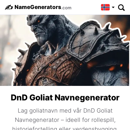
✍️
NameGenerators
.com
DnD Goliat Navnegenerator
Lag goliatnavn med vår DnD Goliat
Navnegenerator – ideell for rollespill,
historiefortelling eller verdensbygging.