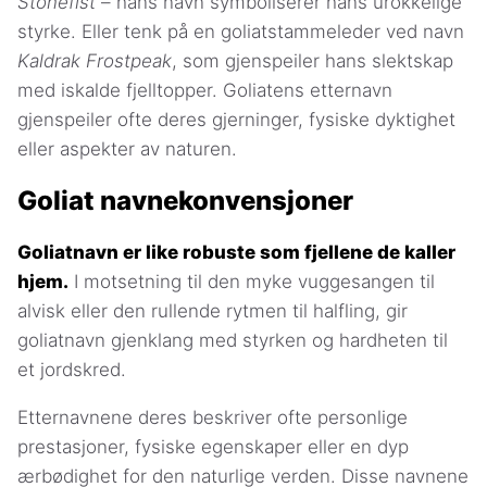
Stonefist
– hans navn symboliserer hans urokkelige
styrke. Eller tenk på en goliatstammeleder ved navn
Kaldrak Frostpeak
, som gjenspeiler hans slektskap
med iskalde fjelltopper. Goliatens etternavn
gjenspeiler ofte deres gjerninger, fysiske dyktighet
eller aspekter av naturen.
Goliat navnekonvensjoner
Goliatnavn er like robuste som fjellene de kaller
hjem.
I motsetning til den myke vuggesangen til
alvisk eller den rullende rytmen til halfling, gir
goliatnavn gjenklang med styrken og hardheten til
et jordskred.
Etternavnene deres beskriver ofte personlige
prestasjoner, fysiske egenskaper eller en dyp
ærbødighet for den naturlige verden. Disse navnene