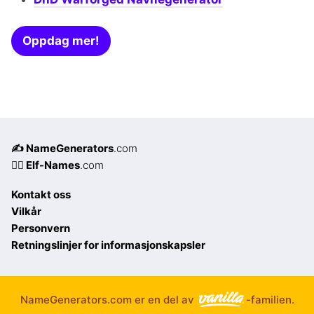
Oppdag mer!
✍️ NameGenerators
.com
🧝‍♀️ Elf-Names
.com
Kontakt oss
Vilkår
Personvern
Retningslinjer for informasjonskapsler
NameGenerators.com er en del av
-familien.