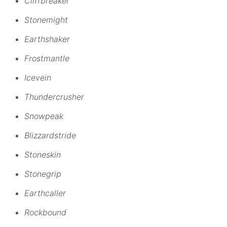
Cliffbreaker
Stonemight
Earthshaker
Frostmantle
Icevein
Thundercrusher
Snowpeak
Blizzardstride
Stoneskin
Stonegrip
Earthcaller
Rockbound