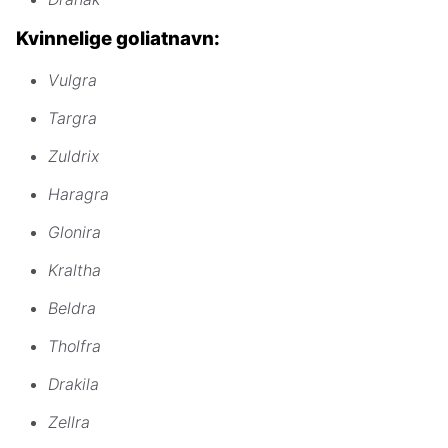
Kvinnelige goliatnavn:
Vulgra
Targra
Zuldrix
Haragra
Glonira
Kraltha
Beldra
Tholfra
Drakila
Zellra