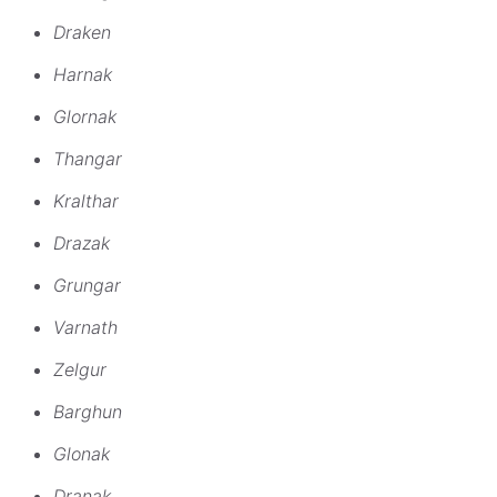
Draken
Harnak
Glornak
Thangar
Kralthar
Drazak
Grungar
Varnath
Zelgur
Barghun
Glonak
Dranak