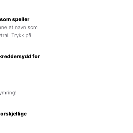
 som speiler
nne et navn som
tral. Trykk på
skreddersydd for
ymring!
orskjellige