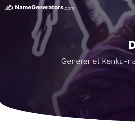
✍️
NameGenerators
.com
D
Generer et Kenku-nav