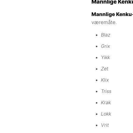
Mannlige Kenk
Mannlige Kenku-
væremåte.
Blaz
Grix
Yikk
Zet
Klix
Triss
Krak
Lokk
Vrit