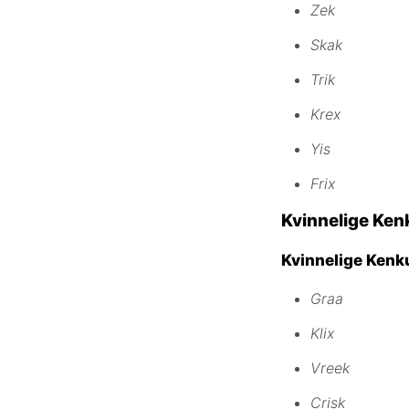
Zek
Skak
Trik
Krex
Yis
Frix
Kvinnelige Ke
Kvinnelige Kenku
Graa
Klix
Vreek
Crisk