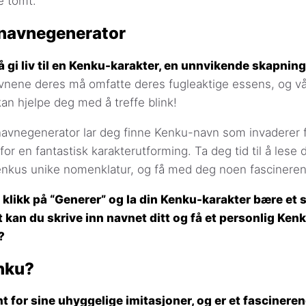
e tomt.
navnegenerator
å gi liv til en Kenku-karakter, en unnvikende skapning 
nene deres må omfatte deres fugleaktige essens, og v
n hjelpe deg med å treffe blink!
avnegenerator lar deg finne Kenku-navn som invaderer fa
for en fantastisk karakterutforming. Ta deg tid til å lese
nkus unike nomenklatur, og få med deg noen fascineren
 klikk på “Generer” og la din Kenku-karakter bære et 
t kan du skrive inn navnet ditt og få et personlig Ken
?
nku?
 for sine uhyggelige imitasjoner, og er et fascinerend