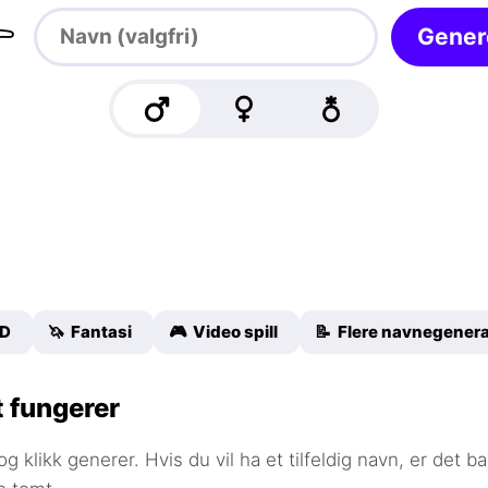

Gener
&D
🦄 Fantasi
🎮 Video spill
📝 Flere navnegenera
 fungerer
og klikk generer. Hvis du vil ha et tilfeldig navn, er det ba