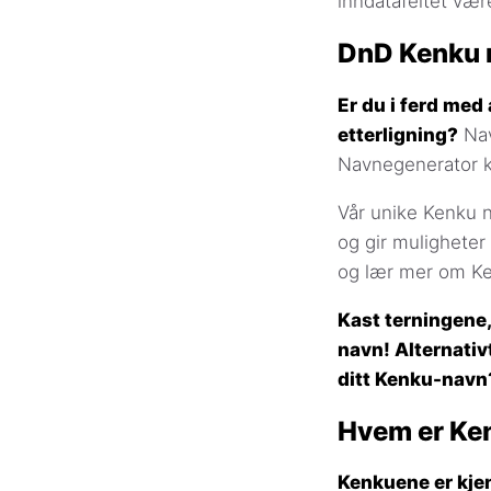
inndatafeltet vær
DnD Kenku 
Er du i ferd med 
etterligning?
Nav
Navnegenerator ka
Vår unike Kenku n
og gir muligheter 
og lær mer om Ke
Kast terningene,
navn! Alternativ
ditt Kenku-navn
Hvem er Ke
Kenkuene er kjent