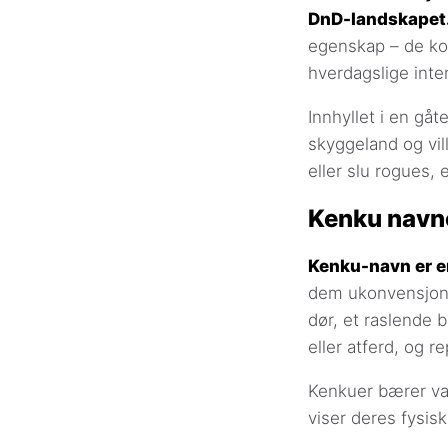
DnD-landskapet
egenskap – de ko
hverdagslige inter
Innhyllet i en g
skyggeland og vil
eller slu rogues,
Kenku navn
Kenku-navn er e
dem ukonvensjone
dør, et raslende 
eller atferd, og r
Kenkuer bærer vanl
viser deres fysis