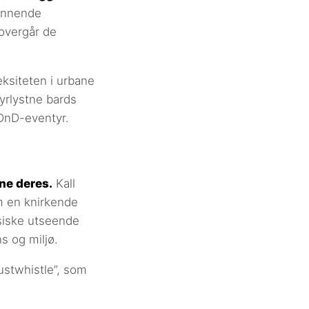
ennende
overgår de
ksiteten i urbane
yrlystne bards
 DnD-eventyr.
ne deres.
Kall
m en knirkende
ysiske utseende
s og miljø.
Rustwhistle”, som