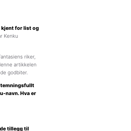
kjent for list og
år Kenku
ntasiens riker,
 denne artikkelen
de godbiter.
stemningsfullt
ku-navn. Hva er
e tillegg til