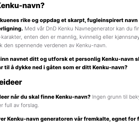
 Kenku-navn?
kuenes rike og oppdag et skarpt, fugleinspirert navn
erligning.
Med vår DnD Kenku Navnegenerator kan du fi
karakter, enten den er mannlig, kvinnelig eller kjønnsnøy
sk den spennende verdenen av Kenku-navn.
 inn navnet ditt og utforsk et personlig Kenku-navn 
ar til å dykke ned i gåten som er ditt Kenku-navn?
eideer
deer når du skal finne Kenku-navn?
Ingen grunn til bek
 full av forslag.
over Kenku-navn generatoren vår fremkalte, egnet for f