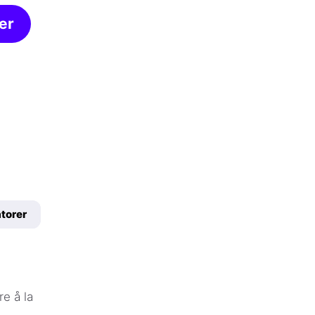
er
torer
re å la