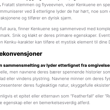
.
Fratatt stemmen og flyveevnen, viser Kenkuene en sp
mmuniserer ved å etterligne lyder de har hørt, noe som 
aksjonene og tilfører en dyrisk sjarm.
åtefull aura, finner Kenkuene seg sammenvevd med komple
lmark. Snik og kløkt er deres primære egenskaper. Event
 en Kenku-karakter kan tilføre et mystisk element til dine
ekonvensjoner
n sammensmelting av lyder etterlignet fra omgivelse
lle, men navnene deres bærer spennende historier so
blad eller vindens plystring. Navnene minner om deres f
epresenterer deres fugleaktige natur, skyggefulle eksisten
igvis et epitet eller etternavn som “Featherfall” eller “
ke egenskap eller en bemerkelsesverdig atferd.