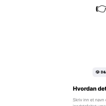

🎲 D
Hvordan det
Skriv inn et navn 