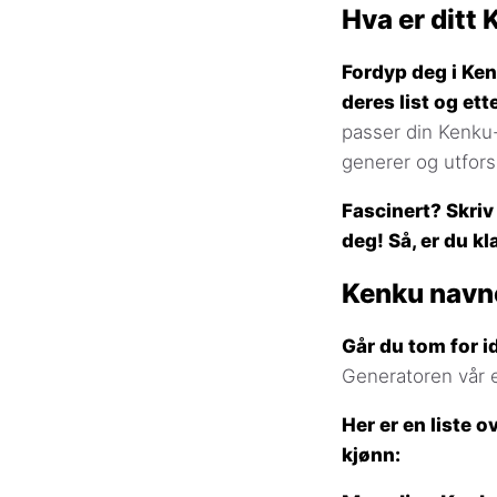
Hva er ditt
Fordyp deg i Ken
deres list og ett
passer din Kenku-
generer og utfor
Fascinert? Skriv
deg! Så, er du kl
Kenku navn
Går du tom for i
Generatoren vår er
Her er en liste 
kjønn: