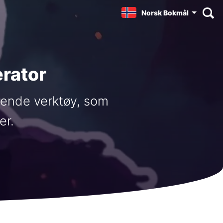
Norsk Bokmål
rator
sende verktøy, som
er.