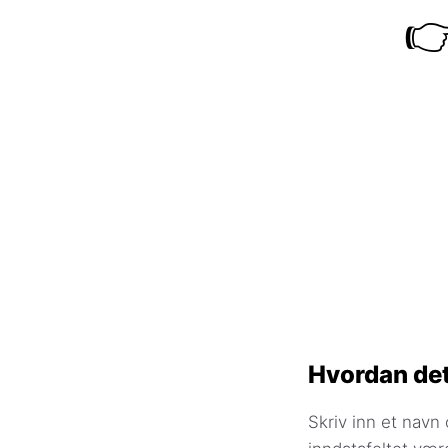

Hvordan det
Skriv inn et navn 