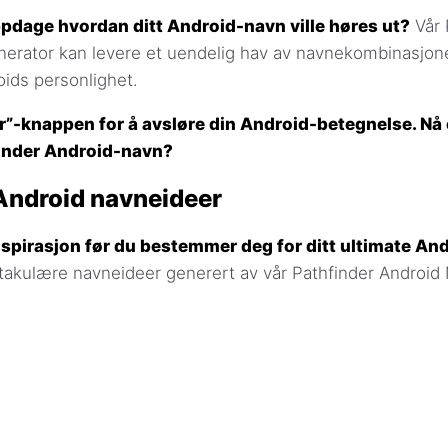
 oppdage hvordan ditt Android-navn ville høres ut?
Vår 
erator kan levere et uendelig hav av navnekombinasjon
ids personlighet.
r”-knappen for å avsløre din Android-betegnelse. Nå 
finder Android-navn?
Android navneideer
inspirasjon før du bestemmer deg for ditt ultimate An
takulære navneideer generert av vår Pathfinder Android
: