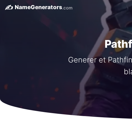
✍️
NameGenerators
.com
Path
Generer et Pathfi
bl