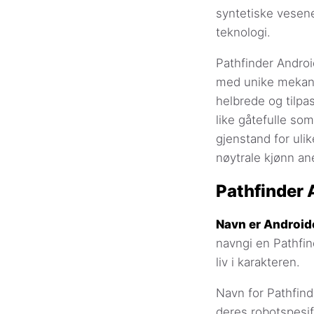
syntetiske vesen
teknologi.
Pathfinder Andro
med unike mekani
helbrede og tilpa
like gåtefulle so
gjenstand for ulik
nøytrale kjønn an
Pathfinder
Navn er Androide
navngi en Pathfin
liv i karakteren.
Navn for Pathfin
deres robotspesif