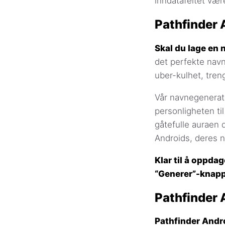
inndatafeltet vær
Pathfinder 
Skal du lage en n
det perfekte nav
uber-kulhet, tren
Vår navnegenerat
personligheten ti
gåtefulle auraen 
Androids, deres 
Klar til å oppdag
“Generer”-knappe
Pathfinder 
Pathfinder Andr