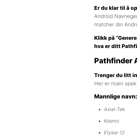
Er du klar til å
Android Navnegen
matcher din Andro
Klikk på “Genere
hva er ditt Path
Pathfinder 
Trenger du litt 
Her er noen spek
Mannlige navn
Axial-Tek
Kosmo
Elysia-12