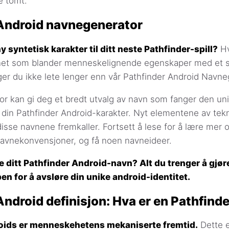
e tomt.
Android navnegenerator
y syntetisk karakter til ditt neste Pathfinder-spill?
Hv
net som blander menneskelignende egenskaper med et s
ger du ikke lete lenger enn vår Pathfinder Android Navne
or kan gi deg et bredt utvalg av navn som fanger den u
l din Pathfinder Android-karakter. Nyt elementene av tek
disse navnene fremkaller. Fortsett å lese for å lære mer 
navnekonvensjoner, og få noen navneideer.
e ditt Pathfinder Android-navn? Alt du trenger å gjøre
n for å avsløre din unike android-identitet.
Android definisjon: Hva er en Pathfind
oids er menneskehetens mekaniserte fremtid.
Dette e