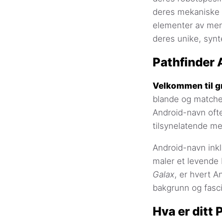
deres mekaniske 
elementer av menn
deres unike, synt
Pathfinder
Velkommen til gr
blande og matche 
Android-navn oft
tilsynelatende me
Android-navn inkl
maler et levende 
Galax
, er hvert A
bakgrunn og fasci
Hva er ditt