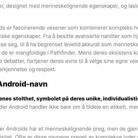
er, designet med menneskelignende egenskaper, og last
ids er fascinerende vesener som kombinerer kompleks h
ske egenskaper. Fra å besitte avanserte nanitter som h
sse seg, til å ha begrenset levetid akkurat som menneske
m de er mangfoldige i Pathfinder. Mens deres eksistens 
e debatter, fortjener deres evne til å velge sine egne veie
erkjennelse og respekt.
 Android-navn
nes stolthet, symbolet på deres unike, individualisti
der Android handler ikke bare om å tildele en etikett, m
der Androids har et menneskelignende preg, men de gjen
isitet. Ofte er disse navnene preget av komplekse lyder