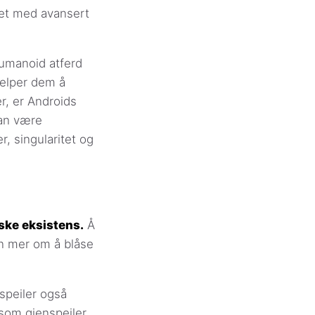
et med avansert
umanoid atferd
jelper dem å
r, er Androids
kan være
r, singularitet og
ske eksistens.
Å
en mer om å blåse
speiler også
 som gjenspeiler