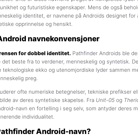
unikhet og futuristiske egenskaper. Mens de også beho
eskelig identitet, er navnene på Androids designet for
etiske opprinnelse og hensikt.
 Android navnekonvensjoner
ensen for dobbel identitet.
Pathfinder Androids ble des
det beste fra to verdener, menneskelig og syntetisk. D
e teknologiske ekko og utenomjordiske lyder sammen m
nneskelig preg.
uderer ofte numeriske betegnelser, tekniske prefikser el
bilde av deres syntetiske skapelse. Fra
Unit-05
og
Theri
ndroid-navn en fortelling i seg selv, som antyder deres 
nerende individualitet.
 Pathfinder Android-navn?