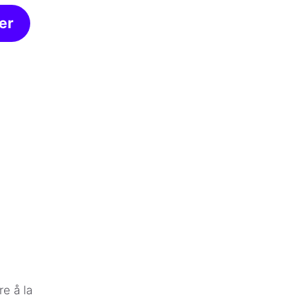
er
re å la