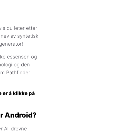
is du leter etter
nev av syntetisk
generator!
nike essensen og
nologi og den
om Pathfinder
 er å klikke på
er Android?
r AI-drevne