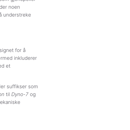
lder noen
 å understreke
ignet for å
ermed inkluderer
ed et
ler suffikser som
on
til
Dyno-7
og
mekaniske