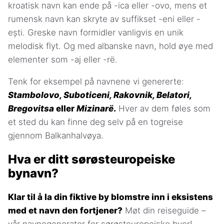
kroatisk navn kan ende på -ica eller -ovo, mens et
rumensk navn kan skryte av suffikset -eni eller -
ești. Greske navn formidler vanligvis en unik
melodisk flyt. Og med albanske navn, hold øye med
elementer som -aj eller -rë.
Tenk for eksempel på navnene vi genererte:
Stambolovo, Suboticeni, Rakovnik, Belatori,
Bregovitsa
eller
Mizinarë
.
Hver av dem føles som
et sted du kan finne deg selv på en togreise
gjennom Balkanhalvøya.
Hva er ditt sørøsteuropeiske
bynavn?
Klar til å la din fiktive by blomstre inn i eksistens
med et navn den fortjener?
Møt din reiseguide –