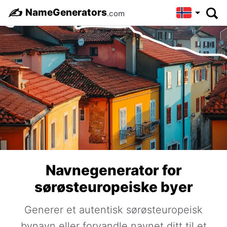
✍️
NameGenerators
.com
Navnegenerator for
sørøsteuropeiske byer
Generer et autentisk sørøsteuropeisk
bynavn eller forvandle navnet ditt til et