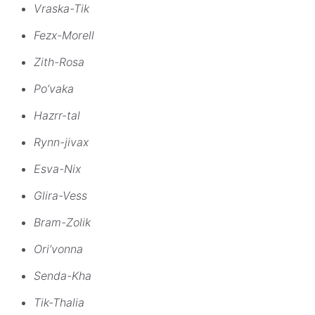
Vraska-Tik
Fezx-Morell
Zith-Rosa
Po’vaka
Hazrr-tal
Rynn-jivax
Esva-Nix
Glira-Vess
Bram-Zolik
Ori’vonna
Senda-Kha
Tik-Thalia