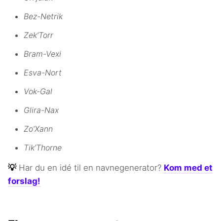
Bez-Netrik
Zek’Torr
Bram-Vexi
Esva-Nort
Vok-Gal
Glira-Nax
Zo’Xann
Tik’Thorne
💡
Har du en idé til en navnegenerator?
Kom med et
forslag!