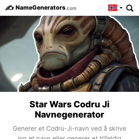
✍️
NameGenerators
.com
Star Wars Codru Ji
Navnegenerator
Generer et Codru-Ji-navn ved å skrive
inn et navn eller generer et tilfeldig