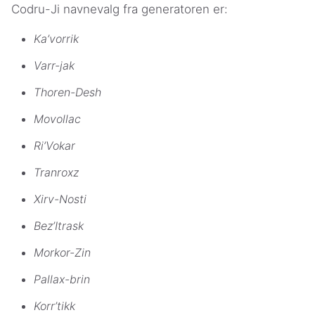
Codru-Ji navnevalg fra generatoren er:
Ka’vorrik
Varr-jak
Thoren-Desh
Movollac
Ri’Vokar
Tranroxz
Xirv-Nosti
Bez’Itrask
Morkor-Zin
Pallax-brin
Korr’tikk