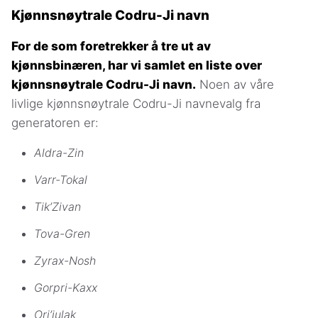
Kjønnsnøytrale Codru-Ji navn
For de som foretrekker å tre ut av
kjønnsbinæren, har vi samlet en liste over
kjønnsnøytrale Codru-Ji navn.
Noen av våre
livlige kjønnsnøytrale Codru-Ji navnevalg fra
generatoren er:
Aldra-Zin
Varr-Tokal
Tik’Zivan
Tova-Gren
Zyrax-Nosh
Gorpri-Kaxx
Ori’julak