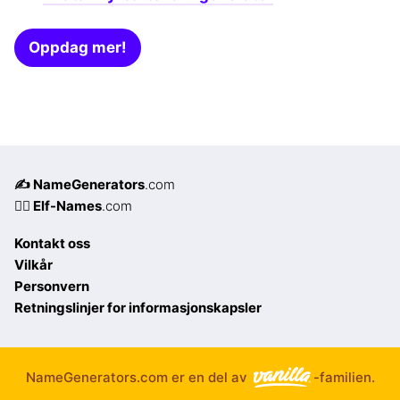
Oppdag mer!
✍️ NameGenerators
.com
🧝‍♀️ Elf-Names
.com
Kontakt oss
Vilkår
Personvern
Retningslinjer for informasjonskapsler
NameGenerators.com er en del av
-familien.