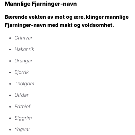
Mannlige Fjarninger-navn
Bærende vekten av mot og ære, klinger mannlige
Fjarninger-navn med makt og voldsomhet.
Grimvar
Hakonrik
Drungar
Bjorrik
Tholgrim
Ulfdar
Frithjof
Siggrim
Yngvar