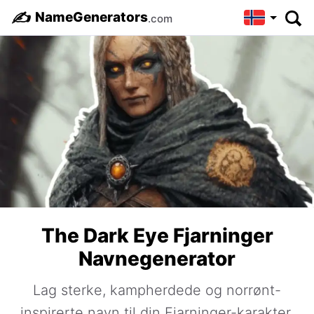
✍️
NameGenerators
.com
The Dark Eye Fjarninger
Navnegenerator
Lag sterke, kampherdede og norrønt-
inspirerte navn til din Fjarninger-karakter.