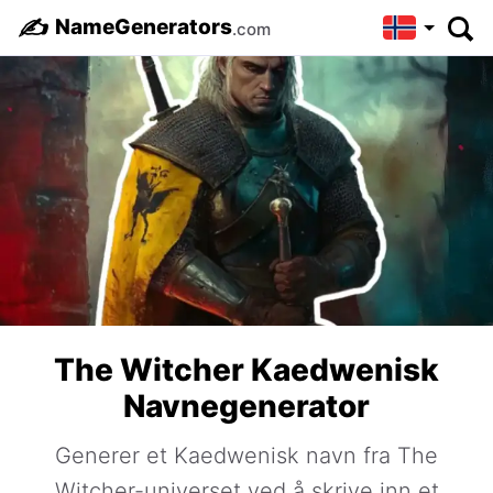
✍️
NameGenerators
.com
The Witcher Kaedwenisk
Navnegenerator
Generer et Kaedwenisk navn fra The
Witcher-universet ved å skrive inn et