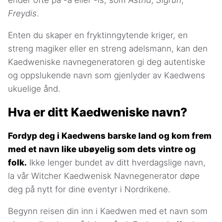
ender ofte på -a eller -is, som
Astrid
,
Sigrun
,
Freydis
.
Enten du skaper en fryktinngytende kriger, en
streng magiker eller en streng adelsmann, kan den
Kaedweniske navnegeneratoren gi deg autentiske
og oppslukende navn som gjenlyder av Kaedwens
ukuelige ånd.
Hva er ditt Kaedweniske navn?
Fordyp deg i Kaedwens barske land og kom frem
med et navn like ubøyelig som dets vintre og
folk.
Ikke lenger bundet av ditt hverdagslige navn,
la vår Witcher Kaedwenisk Navnegenerator døpe
deg på nytt for dine eventyr i Nordrikene.
Begynn reisen din inn i Kaedwen med et navn som