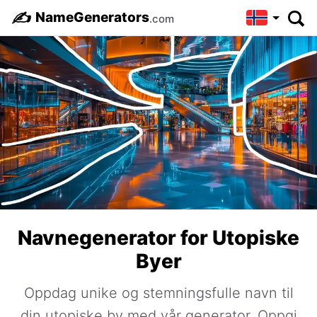
✍️
NameGenerators
.com
Navnegenerator for Utopiske
Byer
Oppdag unike og stemningsfulle navn til
din utopiske by med vår generator. Oppgi