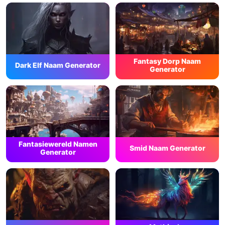
Fantasy Dorp Naam
Dark Elf Naam Generator
Generator
Fantasiewereld Namen
Smid Naam Generator
Generator