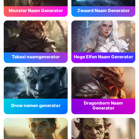
Monster Naam Generator
Zwaard Naam Generator
Tabaxi naamgenerator
Hoge Elfen Naam Generator
Dragonborn Naam
Drow namen generator
Generator