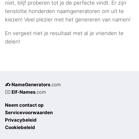
niet, blijf proberen tot je de perfecte vindt. Er zijn
tenslotte honderden naamgeneratoren om uit te
kiezen! Veel plezier met het genereren van namen!
En vergeet niet je resultaat met al je vrienden te
delen!
✍️ NameGenerators
.com
🧝‍♀️ Elf-Names
.com
Neem contact op
Servicevoorwaarden
Privacybeleid
Cookiebeleid