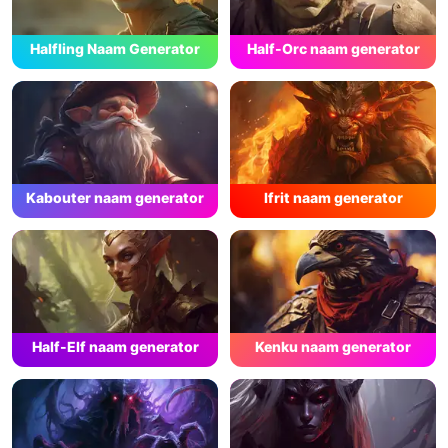
Halfling Naam Generator
Half-Orc naam generator
Kabouter naam generator
Ifrit naam generator
Half-Elf naam generator
Kenku naam generator