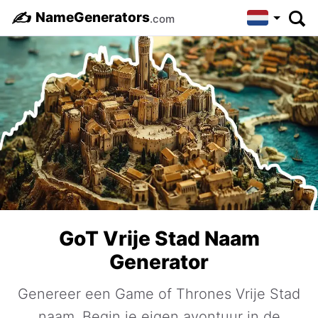
✍️
NameGenerators
.com
GoT Vrije Stad Naam
Generator
Genereer een Game of Thrones Vrije Stad
naam. Begin je eigen avontuur in de